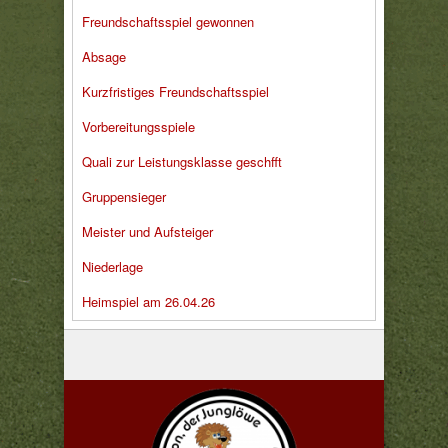
Freundschaftsspiel gewonnen
Absage
Kurzfristiges Freundschaftsspiel
Vorbereitungsspiele
Quali zur Leistungsklasse geschfft
Gruppensieger
Meister und Aufsteiger
Niederlage
Heimspiel am 26.04.26