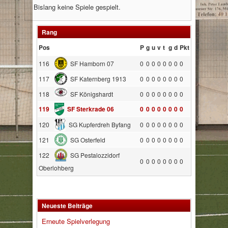
Bislang keine Spiele gespielt.
Rang
Pos
P
g
u
v
t
g
d
Pkt
116
SF Hamborn 07
0
0
0
0
0
0
0
0
117
SF Katernberg 1913
0
0
0
0
0
0
0
0
118
SF Königshardt
0
0
0
0
0
0
0
0
119
SF Sterkrade 06
0
0
0
0
0
0
0
0
120
SG Kupferdreh Byfang
0
0
0
0
0
0
0
0
121
SG Osterfeld
0
0
0
0
0
0
0
0
122
SG Pestalozzidorf
0
0
0
0
0
0
0
0
Oberlohberg
Neueste Beiträge
Erneute Spielverlegung