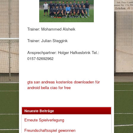
Trainer: Mohammed Alsheik
Trainer: Julian Steggink
Ansprechpartner: Holger Hafkesbrink Tel.:
0157-52692962
gta san andreas kostenlos downloaden für
android
bella ciao for free
Neueste Beiträge
Erneute Spielverlegung
Freundschaftsspiel gewonnen