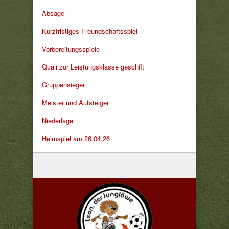
Absage
Kurzfristiges Freundschaftsspiel
Vorbereitungsspiele
Quali zur Leistungsklasse geschfft
Gruppensieger
Meister und Aufsteiger
Niederlage
Heimspiel am 26.04.26