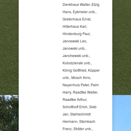
Denkhaus Walter, Etzig
Hans, Eykmeier unb.,
Grefenhaus Ernst,
Hilterhaus Karl,
Hindenburg Paul,
Jancewski Leo,
Janowski unb.,
Janchewski unb.,
Kolodzienski unb.,
König Gottfried, Küpper
unb., Mosch Arno,
Neyenhuis Peter, Palm
Harry, Raadtke Walter,
Raadtke Arthur,
Schotthoff Erich, Sieb
Jan, Stahlschmidt
Hermann, Steinbach
Franz, Sträter unb.,