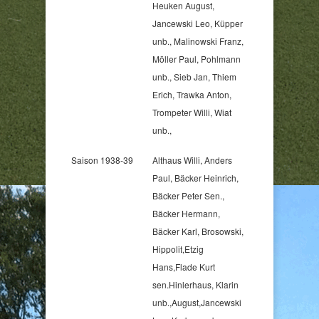
Heuken August,
Jancewski Leo, Küpper
unb., Malinowski Franz,
Möller Paul, Pohlmann
unb., Sieb Jan, Thiem
Erich, Trawka Anton,
Trompeter Willi, Wiat
unb.,
Saison 1938-39
Althaus Willi, Anders
Paul, Bäcker Heinrich,
Bäcker Peter Sen.,
Bäcker Hermann,
Bäcker Karl, Brosowski,
Hippolit,Etzig
Hans,Flade Kurt
sen.Hinlerhaus, Klarin
unb.,August,Jancewski