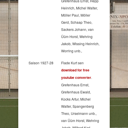
Grefenhaus Ernst, Hepp
Heinrich, Michel Walter,
Möller Paul, Möller
Gerd, Schaap Theo,
Sackers Johann, van
Üüm Horst, Wehring
Jakob, Wissing Heinrich,
Worring unb.,
Saison 1927-28
Flade Kurt sen
download for free
youtube converter
.
Grefenhaus Ernst,
Grefenhaus Ewald,
Kocks Artur, Michel
Walter, Spangenberg
Theo, Urselmann unb.,
van Üüm Horst, Wehring
Jakob, Wilbert Karl,