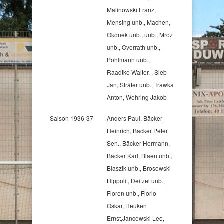
Malinowski Franz,
Mensing unb., Machen,
Okonek unb., unb., Mroz
unb., Overrath unb.,
Pohlmann unb.,
Raadtke Walter, , Sieb
Jan, Sträter unb., Trawka
Anton, Wehring Jakob
Saison 1936-37
Anders Paul, Bäcker
Heinrich, Bäcker Peter
Sen., Bäcker Hermann,
Bäcker Karl, Blaen unb.,
Blaszik unb., Brosowski
Hippolit, Deitzel unb.,
Floren unb., Florio
Oskar, Heuken
Ernst,Jancewski Leo,