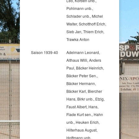
Leo, Korben unb.,
Pohlmann unb.,
Schlader unb., Michel
Walter, Schotthoff Erich,
Sieb Jan, Thiem Erich,
Trawka Anton
Saison 1939-40
Adelmann Leonard,
Althaus Willi, Anders
Paul, Bäcker Heinrich,
Bäcker Peter Sen.,
Bäcker Hermann,
Bäcker Karl, Biercher
Hans, Birkr unb., Etzig,
Faust Albert, Hans,
Flade Kurt sen., Hahn
unb., Heuken Erich,
Hilterhaus August,
Hoffmann unb.,