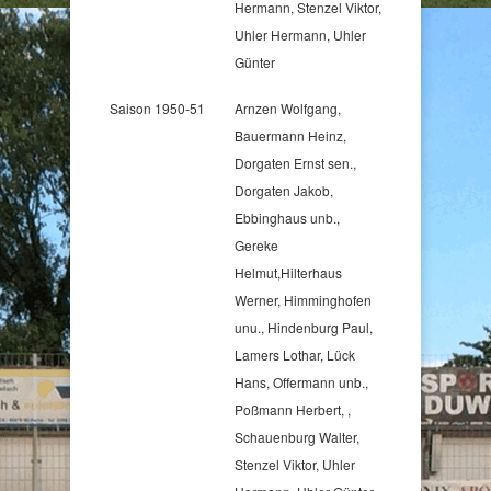
Hermann, Stenzel Viktor,
Uhler Hermann, Uhler
Günter
Saison 1950-51
Arnzen Wolfgang,
Bauermann Heinz,
Dorgaten Ernst sen.,
Dorgaten Jakob,
Ebbinghaus unb.,
Gereke
Helmut,Hilterhaus
Werner, Himminghofen
unu., Hindenburg Paul,
Lamers Lothar, Lück
Hans, Offermann unb.,
Poßmann Herbert, ,
Schauenburg Walter,
Stenzel Viktor, Uhler