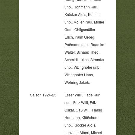
unb., Hohmann Karl,
Kröcker Alois, Kuhles
unb., Möller Paul, Möller
Gerd, Ohligsmüller
Erich, Palm Georg,
Poßmann unb., Raadtke
Walter, Schaap Theo,
Schmidt Lukas, Stramka
unb., Vittinghofer unb.,
Vittinghofer Hans,
Wehring Jakob,
Saison 1924-25
Esser Willi, Flade Kurt
sen., Fritz Willi, Fritz
Oskar, Gaß Willi, Habig
Hermann, Klößchen
unb., Kröcker Alois,
Lanzloth Albert, Michel