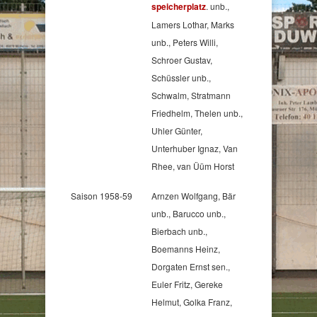
speicherplatz
. unb.,
Lamers Lothar, Marks
unb., Peters Willi,
Schroer Gustav,
Schüssler unb.,
Schwalm, Stratmann
Friedhelm, Thelen unb.,
Uhler Günter,
Unterhuber Ignaz, Van
Rhee, van Üüm Horst
Saison 1958-59
Arnzen Wolfgang, Bär
unb., Barucco unb.,
Bierbach unb.,
Boemanns Heinz,
Dorgaten Ernst sen.,
Euler Fritz, Gereke
Helmut, Golka Franz,