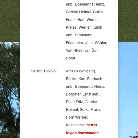
unb., Boemanns Heinz,
Gereke Helmut, Golka
Franz, Horn Werner,
Kreisel Werner, Kubik
unb., Stratmann
Friedhelm, Uhler Günter,
Van Rhee, van Üüm
Horst
Saison 1957-58
Arnzen Wolfgang,
Bäcker Karl, Bierbach
unb., Boemanns Heinz,
Dorgaten Ernst sen.,
Euler Fritz, Gereke
Helmut, Golka Franz,
Horn Werner,
Kazmiercak
netflix
folgen downloaden