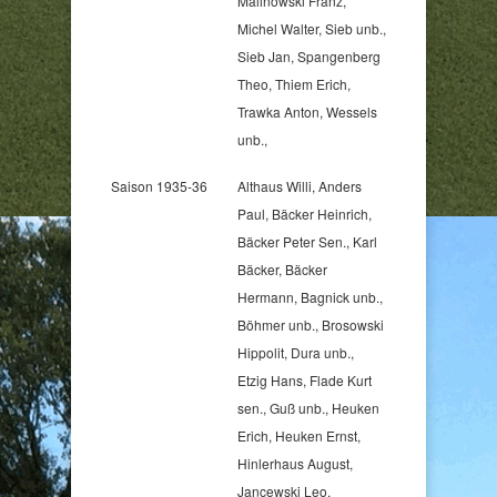
Malinowski Franz,
Michel Walter, Sieb unb.,
Sieb Jan, Spangenberg
Theo, Thiem Erich,
Trawka Anton, Wessels
unb.,
Saison 1935-36
Althaus Willi, Anders
Paul, Bäcker Heinrich,
Bäcker Peter Sen., Karl
Bäcker, Bäcker
Hermann, Bagnick unb.,
Böhmer unb., Brosowski
Hippolit, Dura unb.,
Etzig Hans, Flade Kurt
sen., Guß unb., Heuken
Erich, Heuken Ernst,
Hinlerhaus August,
Jancewski Leo,