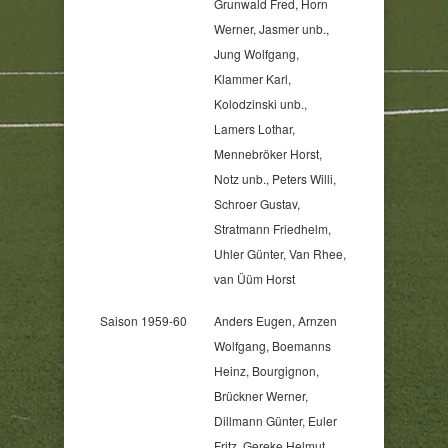
Grunwald Fred, Horn
Werner, Jasmer unb.,
Jung Wolfgang,
Klammer Karl,
Kolodzinski unb.,
Lamers Lothar,
Mennebröker Horst,
Notz unb., Peters Willi,
Schroer Gustav,
Stratmann Friedhelm,
Uhler Günter, Van Rhee,
van Üüm Horst
Saison 1959-60
Anders Eugen, Arnzen
Wolfgang, Boemanns
Heinz, Bourgignon,
Brückner Werner,
Dillmann Günter, Euler
Fritz, Gereke Helmut,