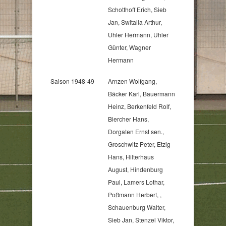
Schotthoff Erich, Sieb
Jan, Switalla Arthur,
Uhler Hermann, Uhler
Günter, Wagner
Hermann
Saison 1948-49
Arnzen Wolfgang,
Bäcker Karl, Bauermann
Heinz, Berkenfeld Rolf,
Biercher Hans,
Dorgaten Ernst sen.,
Groschwitz Peter, Etzig
Hans, Hilterhaus
August, Hindenburg
Paul, Lamers Lothar,
Poßmann Herbert, ,
Schauenburg Walter,
Sieb Jan, Stenzel Viktor,