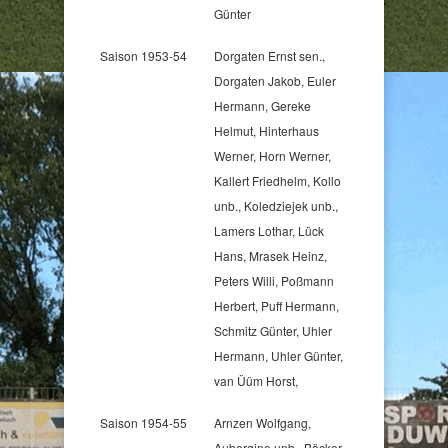
Günter
Saison 1953-54
Dorgaten Ernst sen.,
Dorgaten Jakob, Euler
Hermann, Gereke
Helmut, Hinterhaus
Werner, Horn Werner,
Kallert Friedhelm, Kollo
unb., Koledziejek unb.,
Lamers Lothar, Lück
Hans, Mrasek Heinz,
Peters Willi, Poßmann
Herbert, Puff Hermann,
Schmitz Günter, Uhler
Hermann, Uhler Günter,
van Üüm Horst,
Saison 1954-55
Arnzen Wolfgang,
Aubergine unb., Bäcker