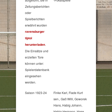
aufgeführt, die in
-Pokalspiele
Zeitungsberichten
oder
Spielberichten
erwähnt wurden
ravensburger
tiptoi
herunterladen
.
Die Einsätze und
erzielten Tore
können unter:
Spielerdatenbank
eingesehen
werden.
Saison 1923-24
Finke Karl, Flade Kurt
sen., Gaß Willi, Goworek
Hans, Habig Johann,
Habig Hermann, Hase