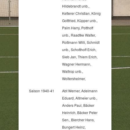
Hildebrandt unb.,
Ketterer Christian, König
Gottfried, Küpper unb.,
Palm Harry, Potthoff
unb., Raadtke Walter,
Rottmann Willi, Schmidt
unb., Schotthoff Erich,
Sieb Jan, Thiem Erich,
Wagner Hermann,
Waltrop unb.,
Wolfersheimer,
Saison 1940-41
Abt Werner, Adelmann
Eduard, Altmeier unb.,
Anders Paul, Bäcker
Heinrich, Bäcker Peter
Sen., Biercher Hans,
Bungert Heinz,