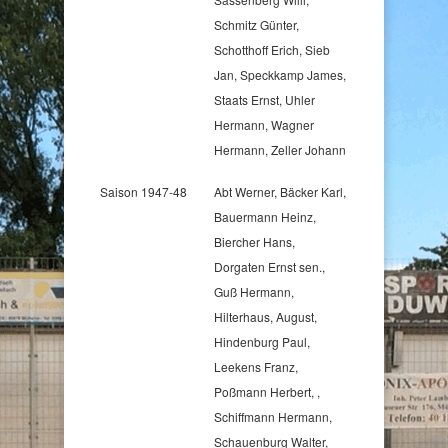
Schmitz Günter,
Schotthoff Erich, Sieb
Jan, Speckkamp James,
Staats Ernst, Uhler
Hermann, Wagner
Hermann, Zeller Johann
Saison 1947-48
Abt Werner, Bäcker Karl,
Bauermann Heinz,
Biercher Hans,
Dorgaten Ernst sen.,
Guß Hermann,
Hilterhaus, August,
Hindenburg Paul,
Leekens Franz,
Poßmann Herbert, ,
Schiffmann Hermann,
Schauenburg Walter,