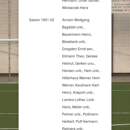
Hermann, Uhler Günter,
Wlodarzak Hans
Saison 1951-52
Arnzen Wolfgang,
Bagatzki unb.,
Bauermann Heinz,
Bösebeck unb.,
Dorgaten Ernst sen.,
Ellmann Theo, Gereke
Helmut, Gerken unu.,
Hansen unb., Hein unb.,
Hilterhaus Werner, Horn
Werner, Keutmann Karl-
Heinz, Krapohl unb.,
Lamers Lothar, Lück
Hans, Meiler unb.,
Pelmer unb., Poßmann
Herbert, Puff Hermann,
Reimers unb.,