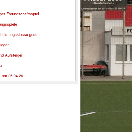
iges Freundschaftsspiel
ungsspiele
 Leistungsklasse geschfft
ieger
nd Aufsteiger
e
l am 26.04.26