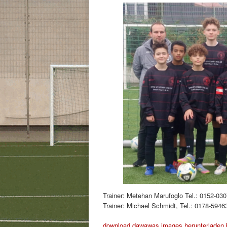
Trainer: Metehan Marufoglo Tel.: 0152-03
Trainer: Michael Schmidt, Tel.: 0178-5946
download dawawas images
herunterladen