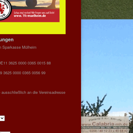
dungen
n Sparkasse Mülheim
DE11 3625 0000 0365 0015 88
9 3625 0000 0365 0056 99
 ausschließlich an die Vereinsadresse