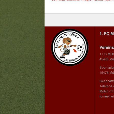
1. FC 
Vereins
1.FC Mül
45476 Mül
Sportanla
45476 Mül
Geschäfts
Telefon/F
Mobil: 01
fcmuelhe