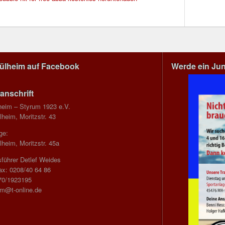
Mülheim auf Facebook
Werde ein Ju
anschrift
heim – Styrum 1923 e.V.
heim, Moritzstr. 43
ge:
heim, Moritzstr. 45a
führer Detlef Weides
ax: 0208/40 64 86
70/1923195
im@t-online.de