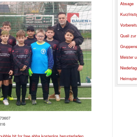
Absage
Kurzfrist
Vorbereit
Quali zur
Gruppens
Meister u
Niederlag
Heimspie
073607
316
bubble hit for free
abba kostenlos herunterladen