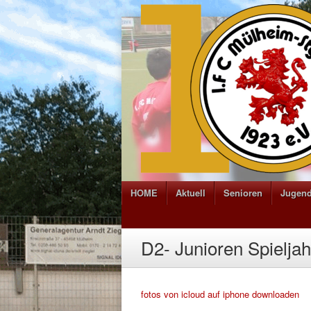
HOME
Aktuell
Senioren
Jugen
D2- Junioren Spielja
fotos von icloud auf iphone downloaden