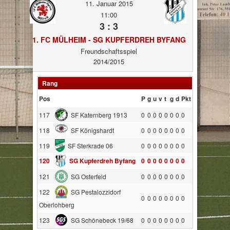
11. Januar 2015
11:00
3 : 3
1. FC MÜLHEIM - SG KUPFERDREH BYFANG
Freundschaftsspiel
2014/2015
Rang
Pos
P
g
u
v
t
g
d
Pkt
117
SF Katernberg 1913
0
0
0
0
0
0
0
0
118
SF Königshardt
0
0
0
0
0
0
0
0
119
SF Sterkrade 06
0
0
0
0
0
0
0
0
120
SG Kupferdreh Byfang
0
0
0
0
0
0
0
0
121
SG Osterfeld
0
0
0
0
0
0
0
0
122
SG Pestalozzidorf
0
0
0
0
0
0
0
0
Oberlohberg
123
SG Schönebeck 19/68
0
0
0
0
0
0
0
0