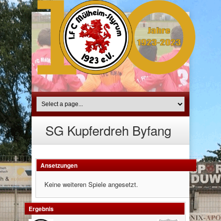
SG Kupferdreh Byfang
Ansetzungen
Keine weiteren Spiele angesetzt.
Ergebnis