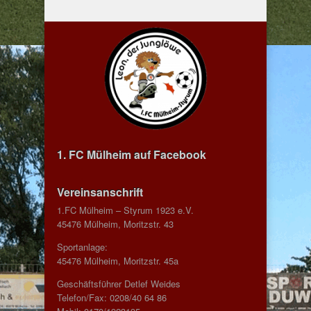
1. FC Mülheim auf Facebook
Vereinsanschrift
1.FC Mülheim – Styrum 1923 e.V.
45476 Mülheim, Moritzstr. 43
Sportanlage:
45476 Mülheim, Moritzstr. 45a
Geschäftsführer Detlef Weides
Telefon/Fax: 0208/40 64 86