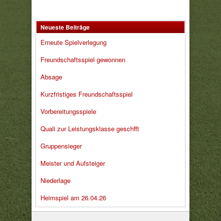
Neueste Beiträge
Erneute Spielverlegung
Freundschaftsspiel gewonnen
Absage
Kurzfristiges Freundschaftsspiel
Vorbereitungsspiele
Quali zur Leistungsklasse geschfft
Gruppensieger
Meister und Aufsteiger
Niederlage
Heimspiel am 26.04.26