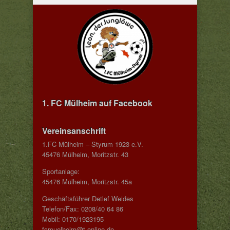
1. FC Mülheim auf Facebook
Vereinsanschrift
1.FC Mülheim – Styrum 1923 e.V.
45476 Mülheim, Moritzstr. 43
Sportanlage:
45476 Mülheim, Moritzstr. 45a
Geschäftsführer Detlef Weides
Telefon/Fax: 0208/40 64 86
Mobil: 0170/1923195
fcmuelheim@t-online.de