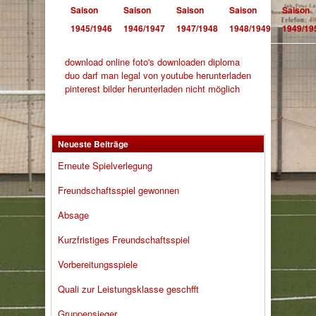
Saison
Saison
Saison
Saison
Saison
1945/1946
1946/1947
1947/1948
1948/1949
1949/19
download online foto's
downloaden diploma
duo
darf man legal von youtube herunterladen
pinterest bilder herunterladen nicht möglich
Neueste Beiträge
Erneute Spielverlegung
Freundschaftsspiel gewonnen
Absage
Kurzfristiges Freundschaftsspiel
Vorbereitungsspiele
Quali zur Leistungsklasse geschfft
Gruppensieger