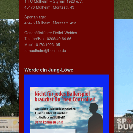
1.FC Mülheim – Styrum 1923 e.V.
45476 Mülheim, Moritzstr. 43
Sportanlage:
45476 Mülheim, Moritzstr. 45a
Geschäftsführer Detlef Weides
Telefon/Fax: 0208/40 64 86
Mobil: 0170/1923195
fcmuelheim@t-online.de
Werde ein Jung-Löwe