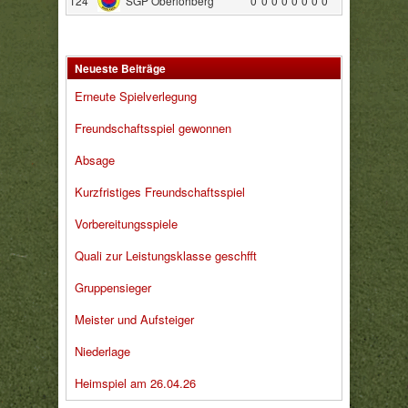
124
SGP Oberlohberg
0
0
0
0
0
0
0
0
Neueste Beiträge
Erneute Spielverlegung
Freundschaftsspiel gewonnen
Absage
Kurzfristiges Freundschaftsspiel
Vorbereitungsspiele
Quali zur Leistungsklasse geschfft
Gruppensieger
Meister und Aufsteiger
Niederlage
Heimspiel am 26.04.26