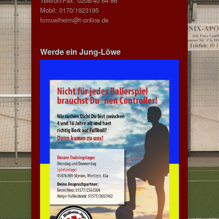
Telefon/Fax: 0208/40 64 86
Mobil: 0170/1923195
fcmuelheim@t-online.de
Werde ein Jung-Löwe