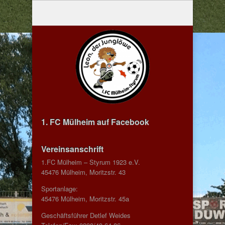
1. FC Mülheim auf Facebook
Vereinsanschrift
1.FC Mülheim – Styrum 1923 e.V.
45476 Mülheim, Moritzstr. 43
Sportanlage:
45476 Mülheim, Moritzstr. 45a
Geschäftsführer Detlef Weides