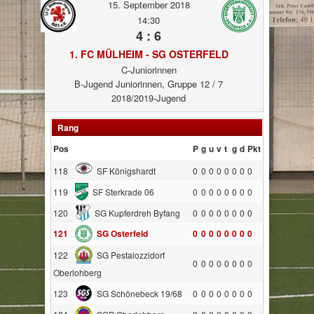
15. September 2018
14:30
4 : 6
1. FC MÜLHEIM - SG OSTERFELD
C-Juniorinnen
B-Jugend Juniorinnen, Gruppe 12 / 7
2018/2019-Jugend
Rang
Pos
P
g
u
v
t
g
d
Pkt
118
SF Königshardt
0
0
0
0
0
0
0
0
119
SF Sterkrade 06
0
0
0
0
0
0
0
0
120
SG Kupferdreh Byfang
0
0
0
0
0
0
0
0
121
SG Osterfeld
0
0
0
0
0
0
0
0
122
SG Pestalozzidorf
0
0
0
0
0
0
0
0
Oberlohberg
123
SG Schönebeck 19/68
0
0
0
0
0
0
0
0