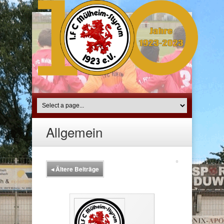
Allgemein
◂
Ältere Beiträge