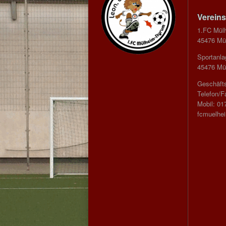
Vereins
1.FC Mül
45476 Mül
Sportanla
45476 Mül
Geschäfts
Telefon/F
Mobil: 01
fcmuelhe