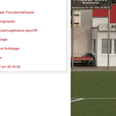
iges Freundschaftsspiel
ungsspiele
 Leistungsklasse geschfft
ieger
nd Aufsteiger
e
l am 26.04.26