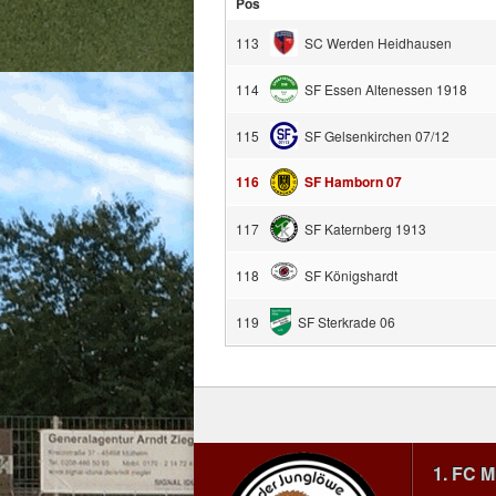
Pos
113
SC Werden Heidhausen
114
SF Essen Altenessen 1918
115
SF Gelsenkirchen 07/12
116
SF Hamborn 07
117
SF Katernberg 1913
118
SF Königshardt
119
SF Sterkrade 06
1. FC 