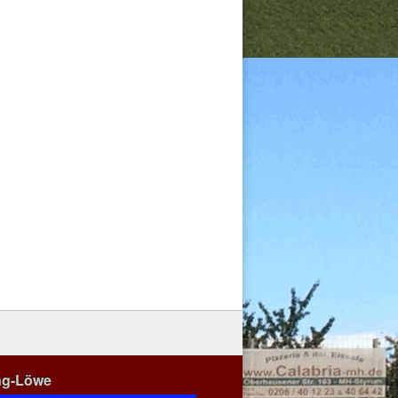
ng-Löwe