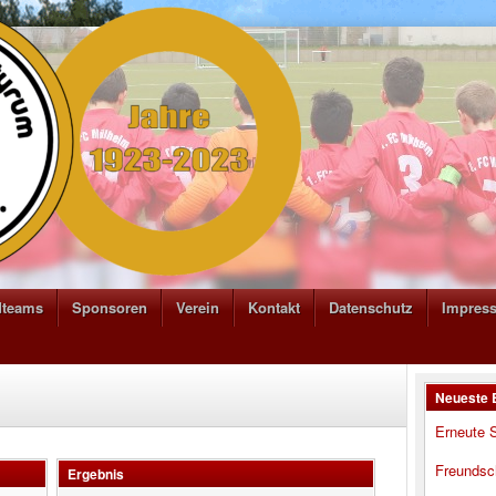
dteams
Sponsoren
Verein
Kontakt
Datenschutz
Impres
Neueste 
Erneute S
Freundsc
Ergebnis