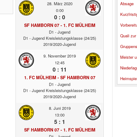
28. März 2020
Absage
0:00
Kurzfrist
0 : 0
SF HAMBORN 07 - 1. FC MÜLHEIM
Vorbereit
D1 - Jugend
Quali zur
D1 - Jugend Kreisleistungsklasse (24/25)
2019/2020-Jugend
Gruppens
9. November 2019
Meister u
12:45
Niederlag
0 : 11
1. FC MÜLHEIM - SF HAMBORN 07
Heimspie
D1 - Jugend
D1 - Jugend Kreisleistungsklasse (24/25)
2019/2020-Jugend
8. Juni 2019
13:00
5 : 1
SF HAMBORN 07 - 1. FC MÜLHEIM
D1 - Jugend