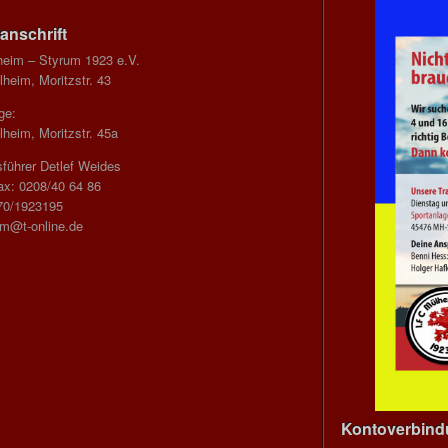
anschrift
heim – Styrum 1923 e.V.
heim, Moritzstr. 43
ge:
heim, Moritzstr. 45a
führer Detlef Weides
ax: 0208/40 64 86
70/1923195
im@t-online.de
Kontoverbin