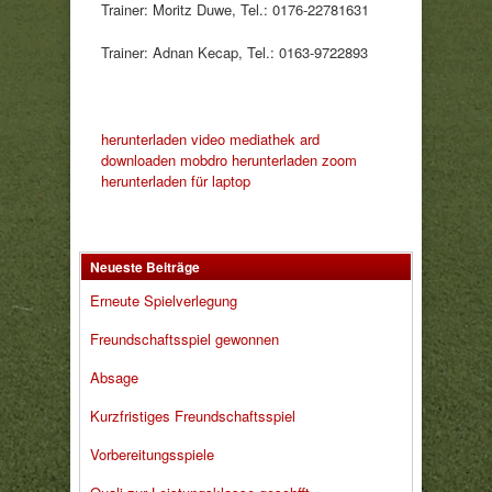
Trainer: Moritz Duwe, Tel.: 0176-22781631
Trainer: Adnan Kecap, Tel.: 0163-9722893
herunterladen
video mediathek ard
downloaden
mobdro herunterladen
zoom
herunterladen für laptop
Neueste Beiträge
Erneute Spielverlegung
Freundschaftsspiel gewonnen
Absage
Kurzfristiges Freundschaftsspiel
Vorbereitungsspiele