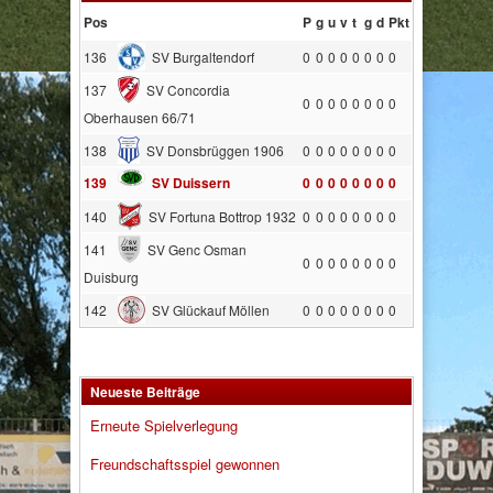
Pos
P
g
u
v
t
g
d
Pkt
136
SV Burgaltendorf
0
0
0
0
0
0
0
0
137
SV Concordia
0
0
0
0
0
0
0
0
Oberhausen 66/71
138
SV Donsbrüggen 1906
0
0
0
0
0
0
0
0
139
SV Duissern
0
0
0
0
0
0
0
0
140
SV Fortuna Bottrop 1932
0
0
0
0
0
0
0
0
141
SV Genc Osman
0
0
0
0
0
0
0
0
Duisburg
142
SV Glückauf Möllen
0
0
0
0
0
0
0
0
Neueste Beiträge
Erneute Spielverlegung
Freundschaftsspiel gewonnen