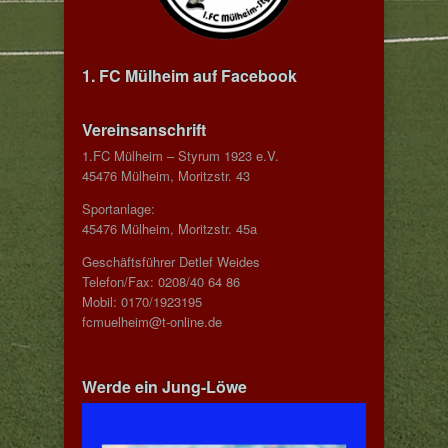
1. FC Mülheim auf Facebook
Vereinsanschrift
1.FC Mülheim – Styrum 1923 e.V.
45476 Mülheim, Moritzstr. 43
Sportanlage:
45476 Mülheim, Moritzstr. 45a
Geschäftsführer Detlef Weides
Telefon/Fax: 0208/40 64 86
Mobil: 0170/1923195
fcmuelheim@t-online.de
Werde ein Jung-Löwe