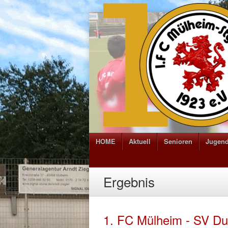
HOME
Aktuell
Senioren
Jugen
Ergebnis
1. FC Mülheim - SV Du