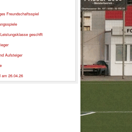
iges Freundschaftsspiel
ungsspiele
 Leistungsklasse geschfft
ieger
nd Aufsteiger
e
l am 26.04.26