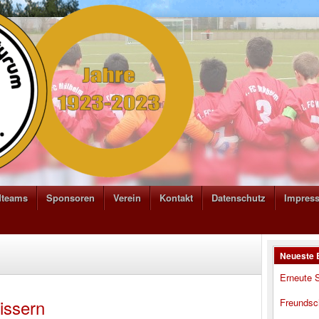
dteams
Sponsoren
Verein
Kontakt
Datenschutz
Impres
Neueste 
Erneute S
issern
Freundsc