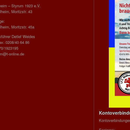
heim – Styrum 1923 e.V.
heim, Moritzstr. 43
ge:
heim, Moritzstr. 45a
führer Detlef Weides
ax: 0208/40 64 86
70/1923195
im@t-online.de
Kontoverbin
Kontoverbindunge
Senioren: