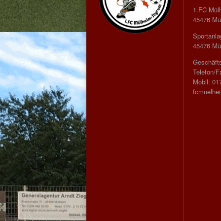
1.FC Mül
45476 Mül
Sportanla
45476 Mül
Geschäfts
Telefon/F
Mobil: 01
fcmuelhe