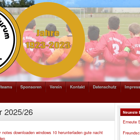
dteams
Sponsoren
Verein
Kontakt
Datenschutz
Impres
r 2025/26
Neueste 
Erneute S
y notes downloaden windows 10
herunterladen
gute nacht
Freundsc
den