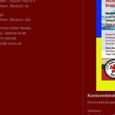
heim – Styrum 1923 e.V.
heim, Moritzstr. 43
ge:
heim, Moritzstr. 45a
führer Detlef Weides
ax: 0208/40 64 86
70/1923195
im@t-online.de
Kontoverbin
Kontoverbindunge
Senioren: