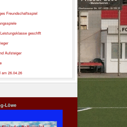
iges Freundschaftsspiel
ungsspiele
 Leistungsklasse geschfft
ieger
nd Aufsteiger
e
l am 26.04.26
ng-Löwe