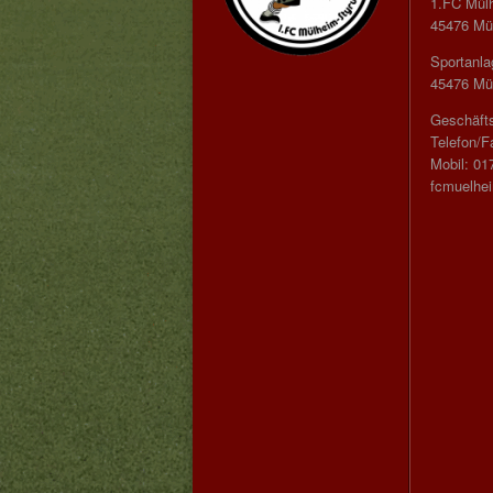
1.FC Mül
45476 Mül
Sportanla
45476 Mül
Geschäfts
Telefon/F
Mobil: 01
fcmuelhe