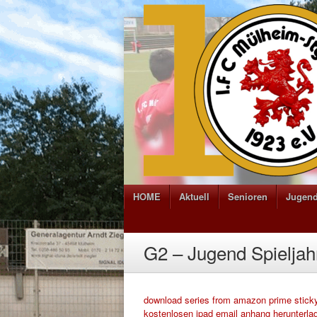
HOME
Aktuell
Senioren
Jugen
G2 – Jugend Spieljah
download series from amazon prime
stick
kostenlosen
ipad email anhang herunterla