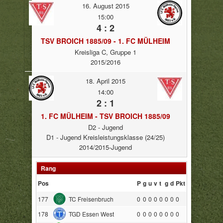
16. August 2015
15:00
4 : 2
TSV BROICH 1885/09 - 1. FC MÜLHEIM
Kreisliga C, Gruppe 1
2015/2016
18. April 2015
14:00
2 : 1
1. FC MÜLHEIM - TSV BROICH 1885/09
D2 - Jugend
D1 - Jugend Kreisleistungsklasse (24/25)
2014/2015-Jugend
Rang
Pos
P
g
u
v
t
g
d
Pkt
177
TC Freisenbruch
0
0
0
0
0
0
0
0
178
TGD Essen West
0
0
0
0
0
0
0
0