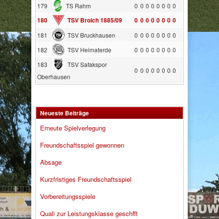
179
TS Rahm
0
0
0
0
0
0
0
0
180
TSV Broich 1885/09
0
0
0
0
0
0
0
0
181
TSV Bruckhausen
0
0
0
0
0
0
0
0
182
TSV Heimaterde
0
0
0
0
0
0
0
0
183
TSV Safakspor
0
0
0
0
0
0
0
0
Oberhausen
Neueste Beiträge
Erneute Spielverlegung
Freundschaftsspiel gewonnen
Absage
Kurzfristiges Freundschaftsspiel
Vorbereitungsspiele
Quali zur Leistungsklasse geschfft