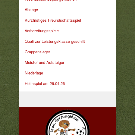
Absage
Kurzfristiges Freundschaftsspiel
Vorbereitungsspiele
Quali zur Leistungsklasse geschfft
Gruppensieger
Meister und Aufsteiger
Niederlage
Heimspiel am 26.04.26