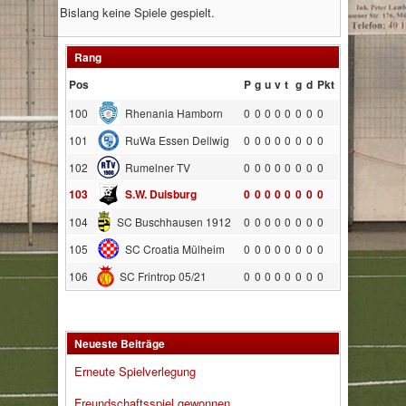
Bislang keine Spiele gespielt.
Rang
Pos
P
g
u
v
t
g
d
Pkt
100
Rhenania Hamborn
0
0
0
0
0
0
0
0
101
RuWa Essen Dellwig
0
0
0
0
0
0
0
0
102
Rumelner TV
0
0
0
0
0
0
0
0
103
S.W. Duisburg
0
0
0
0
0
0
0
0
104
SC Buschhausen 1912
0
0
0
0
0
0
0
0
105
SC Croatia Mülheim
0
0
0
0
0
0
0
0
106
SC Frintrop 05/21
0
0
0
0
0
0
0
0
Neueste Beiträge
Erneute Spielverlegung
Freundschaftsspiel gewonnen