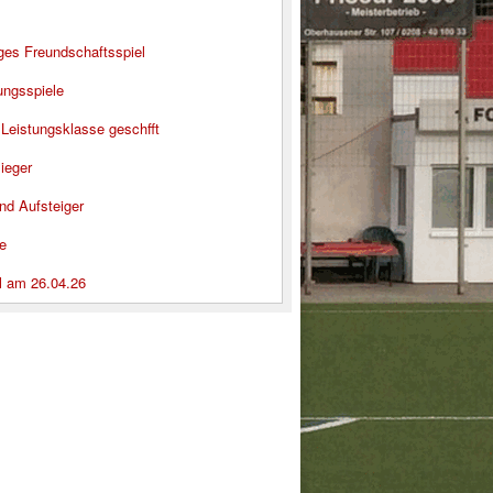
iges Freundschaftsspiel
ungsspiele
 Leistungsklasse geschfft
ieger
nd Aufsteiger
e
l am 26.04.26