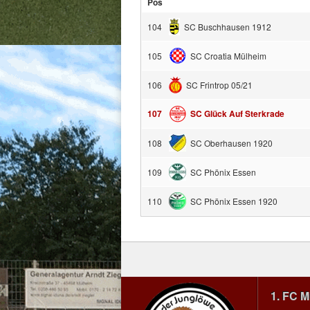
Pos
104
SC Buschhausen 1912
105
SC Croatia Mülheim
106
SC Frintrop 05/21
107
SC Glück Auf Sterkrade
108
SC Oberhausen 1920
109
SC Phönix Essen
110
SC Phönix Essen 1920
1. FC 