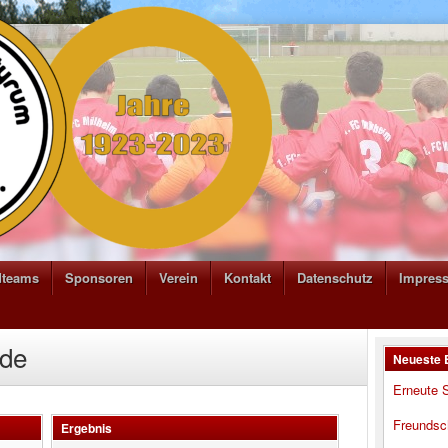
dteams
Sponsoren
Verein
Kontakt
Datenschutz
Impres
ade
Neueste 
Erneute S
Freundsc
Ergebnis