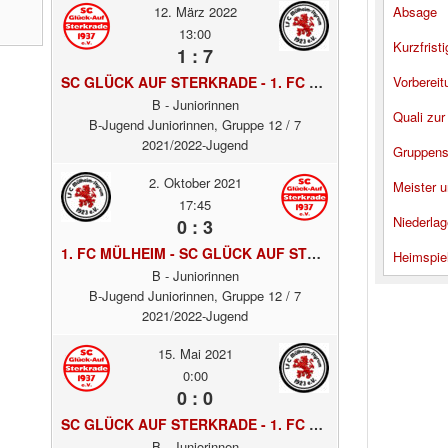
12. März 2022
Absage
13:00
Kurzfrist
1 : 7
SC GLÜCK AUF STERKRADE - 1. FC MÜLHEIM
Vorbereit
B - Juniorinnen
Quali zur
B-Jugend Juniorinnen, Gruppe 12 / 7
2021/2022-Jugend
Gruppens
2. Oktober 2021
Meister u
17:45
Niederlag
0 : 3
1. FC MÜLHEIM - SC GLÜCK AUF STERKRADE
Heimspie
B - Juniorinnen
B-Jugend Juniorinnen, Gruppe 12 / 7
2021/2022-Jugend
15. Mai 2021
0:00
0 : 0
SC GLÜCK AUF STERKRADE - 1. FC MÜLHEIM
B - Juniorinnen