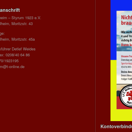
anschrift
heim – Styrum 1923 e.V.
heim, Moritzstr. 43
ge:
heim, Moritzstr. 45a
führer Detlef Weides
ax: 0208/40 64 86
70/1923195
im@t-online.de
Kontoverbin