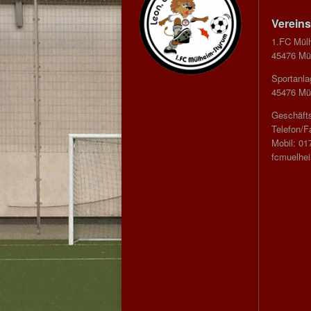
Vereins
1.FC Mül
45476 Mül
Sportanla
45476 Mül
Geschäfts
Telefon/F
Mobil: 01
fcmuelhe