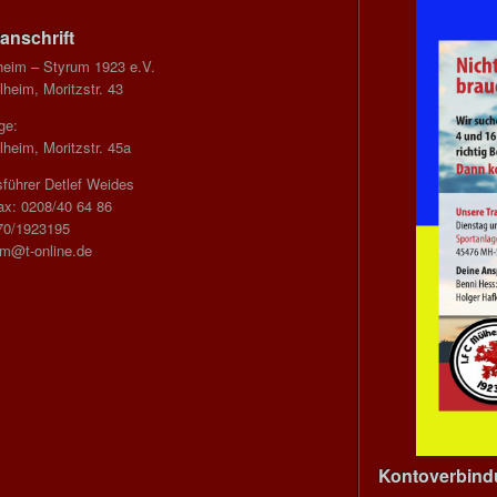
anschrift
heim – Styrum 1923 e.V.
heim, Moritzstr. 43
ge:
heim, Moritzstr. 45a
führer Detlef Weides
ax: 0208/40 64 86
70/1923195
im@t-online.de
Kontoverbin