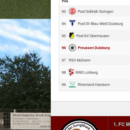
Pos
93
Post Gräfrath Solingen
94
Post SV Blau-Weiß Duisburg
95
Post SV Oberhausen
96
Preussen Duisburg
97
RSV Mülheim
98
RWS Lohberg
99
Rheinland Hamborn
1. FC 