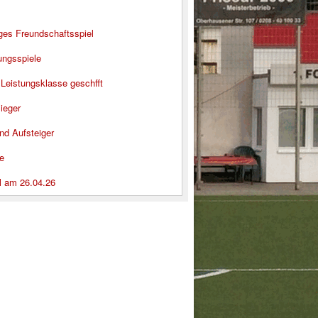
iges Freundschaftsspiel
ungsspiele
 Leistungsklasse geschfft
ieger
nd Aufsteiger
e
l am 26.04.26