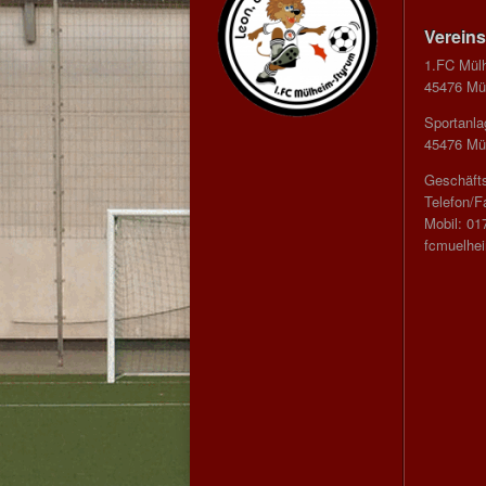
Vereins
1.FC Mül
45476 Mül
Sportanla
45476 Mül
Geschäfts
Telefon/F
Mobil: 01
fcmuelhe