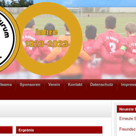
dteams
Sponsoren
Verein
Kontakt
Datenschutz
Impres
Neueste 
Erneute S
Freundsc
Ergebnis