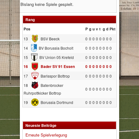
Bislang keine Spiele gespielt.
Rang
Pos
P
g
u
v
t
g
d
Pkt
13
BSV Beeck
0
0
0
0
0
0
0
0
14
BV Borussia Bocholt
0
0
0
0
0
0
0
0
15
BV Union 05 Krefeld
0
0
0
0
0
0
0
0
16
Bader SV 91 Essen
0
0
0
0
0
0
0
0
17
Barisspor Bottrop
0
0
0
0
0
0
0
0
18
Batenbrocker
0
0
0
0
0
0
0
0
Ruhrpottkicker Bottrop
19
Borussia Dortmund
0
0
0
0
0
0
0
0
Neueste Beiträge
Erneute Spielverlegung