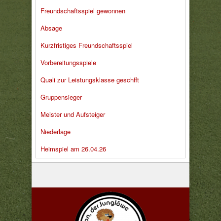
Freundschaftsspiel gewonnen
Absage
Kurzfristiges Freundschaftsspiel
Vorbereitungsspiele
Quali zur Leistungsklasse geschfft
Gruppensieger
Meister und Aufsteiger
Niederlage
Heimspiel am 26.04.26