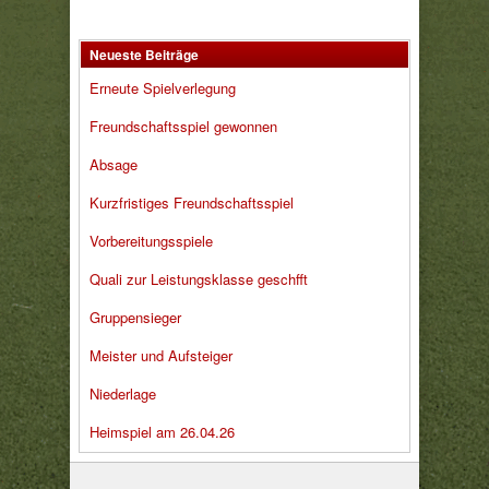
Neueste Beiträge
Erneute Spielverlegung
Freundschaftsspiel gewonnen
Absage
Kurzfristiges Freundschaftsspiel
Vorbereitungsspiele
Quali zur Leistungsklasse geschfft
Gruppensieger
Meister und Aufsteiger
Niederlage
Heimspiel am 26.04.26