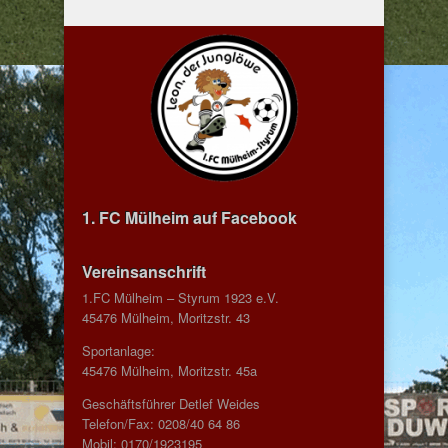
1. FC Mülheim auf Facebook
Vereinsanschrift
1.FC Mülheim – Styrum 1923 e.V.
45476 Mülheim, Moritzstr. 43
Sportanlage:
45476 Mülheim, Moritzstr. 45a
Geschäftsführer Detlef Weides
Telefon/Fax: 0208/40 64 86
Mobil: 0170/1923195