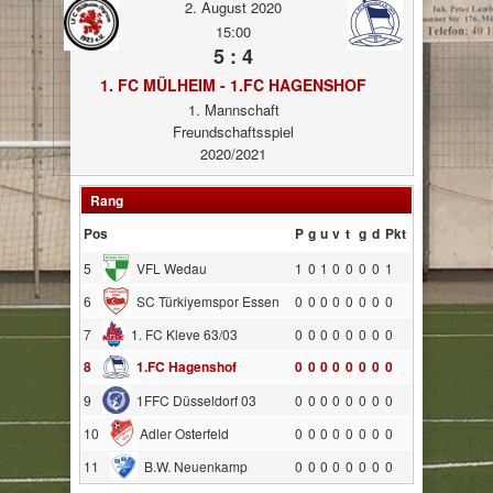
2. August 2020
15:00
5 : 4
1. FC MÜLHEIM - 1.FC HAGENSHOF
1. Mannschaft
Freundschaftsspiel
2020/2021
Rang
Pos
P
g
u
v
t
g
d
Pkt
5
VFL Wedau
1
0
1
0
0
0
0
1
6
SC Türkiyemspor Essen
0
0
0
0
0
0
0
0
7
1. FC Kleve 63/03
0
0
0
0
0
0
0
0
8
1.FC Hagenshof
0
0
0
0
0
0
0
0
9
1FFC Düsseldorf 03
0
0
0
0
0
0
0
0
10
Adler Osterfeld
0
0
0
0
0
0
0
0
11
B.W. Neuenkamp
0
0
0
0
0
0
0
0