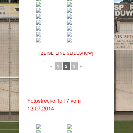
[ZEIGE EINE SLIDESHOW]
◄
1
2
3
►
Fotostrecke Teil 7 vom
12.07.2014