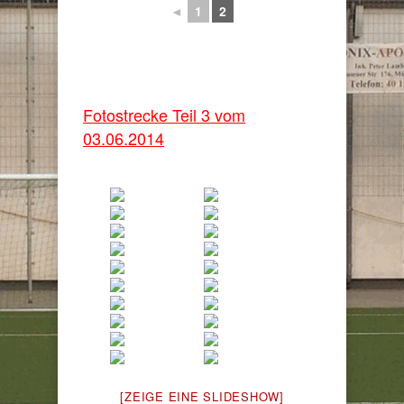
◄
1
2
Fotostrecke Teil 3 vom
03.06.2014
[ZEIGE EINE SLIDESHOW]