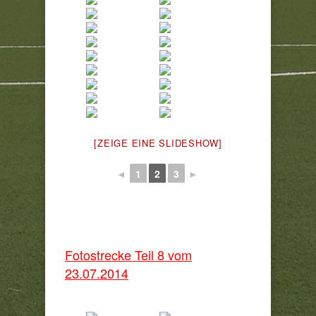
[ZEIGE EINE SLIDESHOW]
◄
1
2
3
►
Fotostrecke Teil 8 vom
23.07.2014