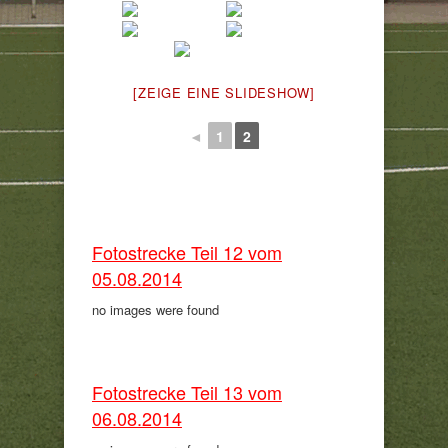
[ZEIGE EINE SLIDESHOW]
◄
1
2
Fotostrecke Teil 12 vom
05.08.2014
no images were found
Fotostrecke Teil 13 vom
06.08.2014