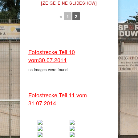
[ZEIGE EINE SLIDESHOW]
◄
1
2
Fotostrecke Teil 10
vom30.07.2014
no images were found
Fotostrecke Teil 11 vom
31.07.2014