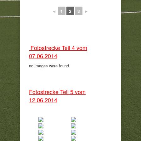
◄
1
2
3
►
Fotostrecke Teil 4 vom
07.06.2014
no images were found
Fotostrecke Teil 5 vom
12.06.2014