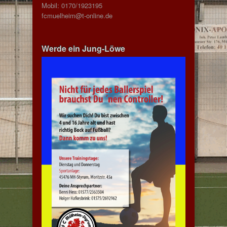
Mobil: 0170/1923195
fcmuelheim@t-online.de
Werde ein Jung-Löwe