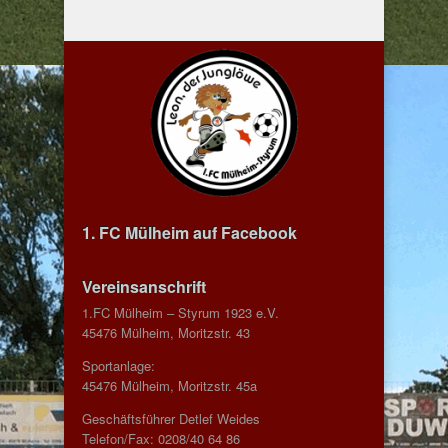
1. FC Mülheim auf Facebook
Vereinsanschrift
1.FC Mülheim – Styrum 1923 e.V.
45476 Mülheim, Moritzstr. 43
Sportanlage:
45476 Mülheim, Moritzstr. 45a
Geschäftsführer Detlef Weides
Telefon/Fax: 0208/40 64 86