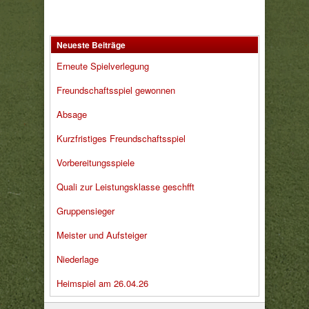
Neueste Beiträge
Erneute Spielverlegung
Freundschaftsspiel gewonnen
Absage
Kurzfristiges Freundschaftsspiel
Vorbereitungsspiele
Quali zur Leistungsklasse geschfft
Gruppensieger
Meister und Aufsteiger
Niederlage
Heimspiel am 26.04.26