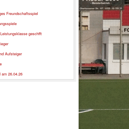
iges Freundschaftsspiel
ungsspiele
 Leistungsklasse geschfft
ieger
nd Aufsteiger
e
l am 26.04.26