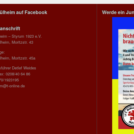
Mülheim auf Facebook
Werde ein Ju
anschrift
heim – Styrum 1923 e.V.
heim, Moritzstr. 43
ge:
heim, Moritzstr. 45a
führer Detlef Weides
ax: 0208/40 64 86
70/1923195
im@t-online.de