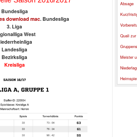
Absage
Bundesliga
Kurzfrist
es download mac
. Bundesliga
Vorbereit
3. Liga
gionalliga West
Quali zur
iederrheinliga
Gruppens
Landesliga
Bezirksliga
Meister u
Kreisliga
Niederlag
Heimspie