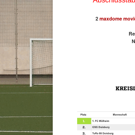
2
maxdome movi
Re
N