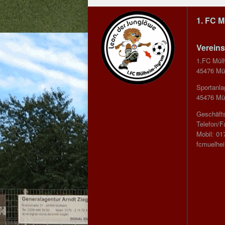
1. FC 
Vereins
1.FC Mül
45476 Mül
Sportanla
45476 Mül
Geschäfts
Telefon/F
Mobil: 01
fcmuelhe