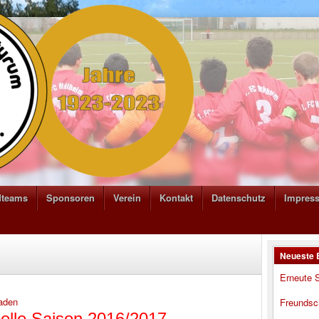
dteams
Sponsoren
Verein
Kontakt
Datenschutz
Impres
Neueste 
Erneute S
aden
Freundsc
elle Saison 2016/2017