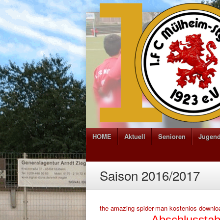
HOME
Aktuell
Senioren
Jugen
Saison 2016/2017
the amazing spider-man kostenlos downlo
Abschlusstab