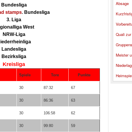
Absage
Bundesliga
ad stamps
. Bundesliga
Kurzfrist
3. Liga
Vorbereit
gionalliga West
Quali zur
NRW-Liga
iederrheinliga
Gruppens
Landesliga
Meister u
Bezirksliga
Kreisliga
Niederlag
Spiele
Tore
Punkte
Heimspie
30
87:32
67
30
86:36
63
30
106:58
62
30
99:80
59