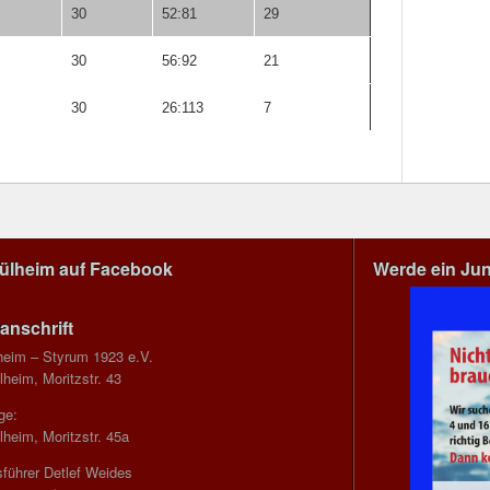
30
52:81
29
30
56:92
21
30
26:113
7
Mülheim auf Facebook
Werde ein Ju
anschrift
heim – Styrum 1923 e.V.
heim, Moritzstr. 43
ge:
heim, Moritzstr. 45a
führer Detlef Weides