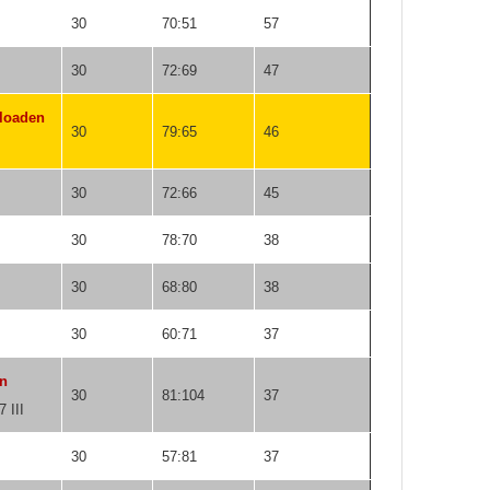
30
70:51
57
30
72:69
47
loaden
30
79:65
46
30
72:66
45
30
78:70
38
30
68:80
38
30
60:71
37
en
30
81:104
37
 III
30
57:81
37