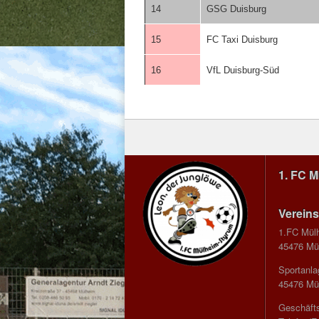
14
GSG Duisburg
15
FC Taxi Duisburg
16
VfL Duisburg-Süd
1. FC 
Vereins
1.FC Mül
45476 Mül
Sportanla
45476 Mül
Geschäfts