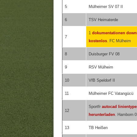
5
Mülheimer SV 07 II
6
TSV Heimaterde
1
dokumentationen down
7
kostenlos
. FC Mülheim
8
Duisburger FV 08
9
RSV Mülheim
10
VfB Speldorf II
11
Mülheimer FC Vatangücü
Sportfr
autocad linientyp
12
herunterladen
. Hamborn 07
13
TB Heißen