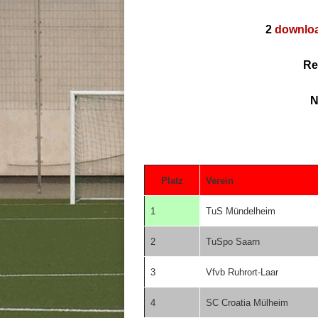
2
downlo
Re
N
Platz
Verein
1
TuS Mündelheim
2
TuSpo Saarn
3
Vfvb Ruhrort-Laar
4
SC Croatia Mülheim