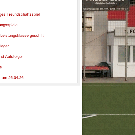
iges Freundschaftsspiel
ungsspiele
 Leistungsklasse geschfft
ieger
nd Aufsteiger
e
l am 26.04.26