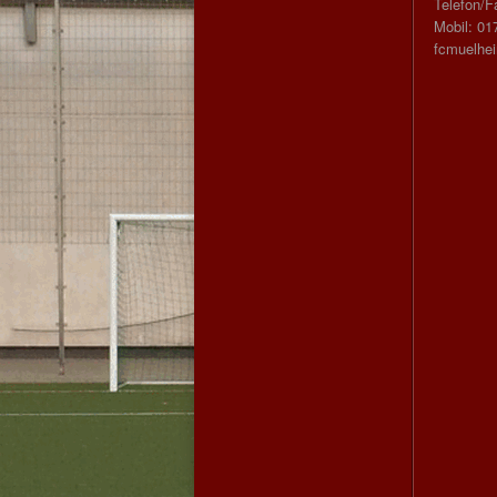
Telefon/F
Mobil: 01
fcmuelhe