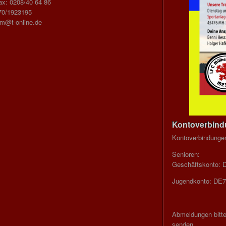
ax: 0208/40 64 86
70/1923195
im@t-online.de
Kontoverbin
Kontoverbindunge
Senioren:
Geschäftskonto: 
Jugendkonto: DE7
Abmeldungen bitte
senden.