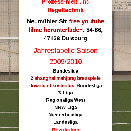
Prozess-Meß und
Regeltechnik
Neumühler Str
free youtube
filme herunterladen
. 54-66,
47138 Duisburg
Jahrestabelle Saison
2009/2010
Bundesliga
2
shanghai mahjong brettspiele
download kostenlos
. Bundesliga
3. Liga
Regionaliga West
NRW-Liga
Niederrheinliga
Landesliga
Bezirksliga