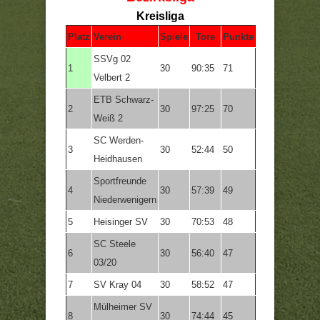
Kreisliga
Platz
Verein
Spiele
Tore
Punkte
SSVg 02
1
30
90:35
71
Velbert 2
ETB Schwarz-
2
30
97:25
70
Weiß 2
SC Werden-
3
30
52:44
50
Heidhausen
Sportfreunde
4
30
57:39
49
Niederwenigern
5
Heisinger SV
30
70:53
48
SC Steele
6
30
56:40
47
03/20
7
SV Kray 04
30
58:52
47
Mülheimer SV
8
30
74:44
45