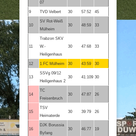
07
9
TVD Velbert
30
57:52
45
SV Rot-Weiß
10
30
48:59
33
Mülheim
Trabzon SKV
11
W.-
30
47:68
33
Heiligenhaus
12
1.FC Mülheim
30
43:59
30
SSVg 09/12
13
30
41:109
30
Heiligenhaus 2
TC
14
30
47:87
26
Freisenbruch
TSV
15
30
39:79
26
Heimaterde
DJK Borussia
16
30
46:77
19
Byfang