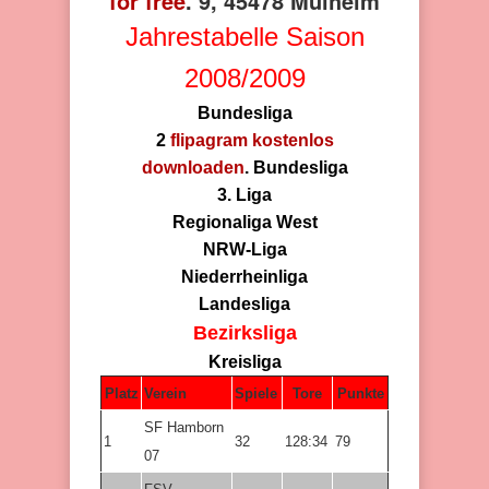
for free
. 9, 45478 Mülheim
Jahrestabelle Saison
2008/2009
Bundesliga
2
flipagram kostenlos
downloaden
. Bundesliga
3. Liga
Regionaliga West
NRW-Liga
Niederrheinliga
Landesliga
Bezirksliga
Kreisliga
Platz
Verein
Spiele
Tore
Punkte
SF Hamborn
1
32
128:34
79
07