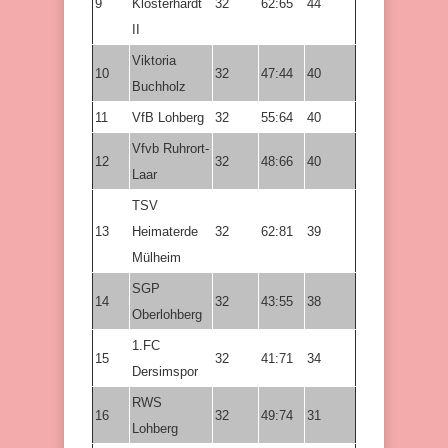
9
Klosterhardt
32
62:65
44
II
Viktoria
10
32
47:44
40
Buchholz
11
VfB Lohberg
32
55:64
40
Vfvb Ruhrort-
12
32
48:66
40
Laar
TSV
13
Heimaterde
32
62:81
39
Mülheim
SGP
14
32
43:55
38
Oberlohberg
1.FC
15
32
41:71
34
Dersimspor
RWS
16
32
49:74
31
Lohberg