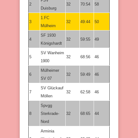
FSV
2
32
70:54
58
Duisburg
1.FC
3
32
49:44
50
Mülheim
SF 1930
4
32
59:55
49
Königshardt
SV Wanheim
5
32
68:56
46
1900
Mülheimer
6
32
59:49
46
SV 07
SV Glückauf
7
32
62:58
46
Möllen
Spvgg
8
Sterkrade-
32
68:65
44
Nord
Arminia