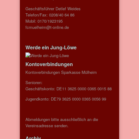
Geschäftsführer Detlef Weides
Telefon/Fax: 0208/40 64 86
Mobil: 0170/1923195
fcmuelheim@t-online.de
Werde ein Jung-Löwe
Kontoverbindungen
Kontoverbindungen Sparkasse Mülheim
Senioren:
Geschäftskonto: DE11 3625 0000 0365 0015 88
Jugendkonto: DE79 3625 0000 0365 0056 99
Abmeldungen bitte ausschließlich an die
Vereinsadresse senden.
Archiv