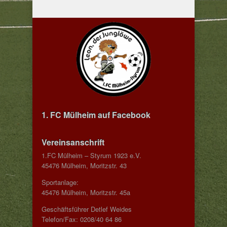
1. FC Mülheim auf Facebook
Vereinsanschrift
1.FC Mülheim – Styrum 1923 e.V.
45476 Mülheim, Moritzstr. 43
Sportanlage:
45476 Mülheim, Moritzstr. 45a
Geschäftsführer Detlef Weides
Telefon/Fax: 0208/40 64 86