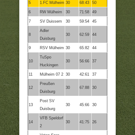
5
1.FC Mülheim
30
68:43
50
6
RW Mülheim
30
71:58
49
7
SV Duissern
30
59:54
45
Adler
8
30
62:59
44
Duisburg
9
RSV Mülheim
30
65:82
44
TuSpo
10
30
56:66
37
Huckingen
11
Mülheim 07 2
30
42:61
37
Preußen
12
30
67:88
30
Duisburg
Post SV
13
30
45:66
30
Duisburg
VFB Speldorf
14
30
41:75
26
2