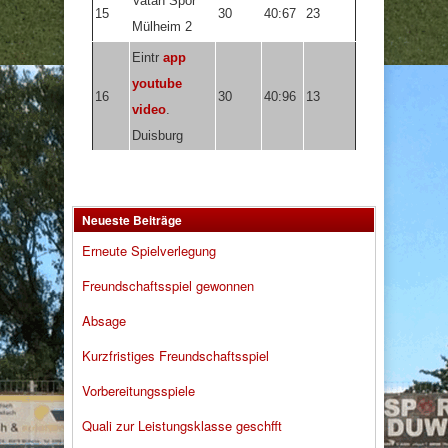
Vatan Spor
15
30
40:67
23
Mülheim 2
Eintr
app
youtube
16
30
40:96
13
video
.
Duisburg
Neueste Beiträge
Erneute Spielverlegung
Freundschaftsspiel gewonnen
Absage
Kurzfristiges Freundschaftsspiel
Vorbereitungsspiele
Quali zur Leistungsklasse geschfft