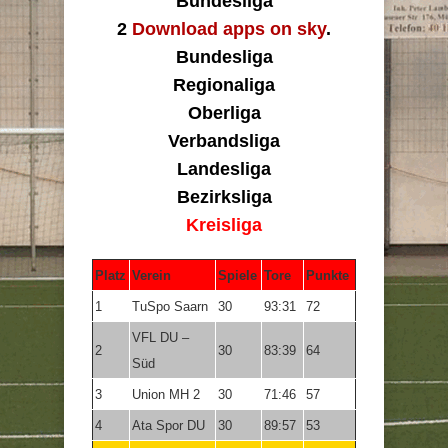
Bundesliga
2
Download apps on sky
.
Bundesliga
Regionaliga
Oberliga
Verbandsliga
Landesliga
Bezirksliga
Kreisliga
Platz
Verein
Spiele
Tore
Punkte
1
TuSpo Saarn
30
93:31
72
VFL DU –
2
30
83:39
64
Süd
3
Union MH 2
30
71:46
57
4
Ata Spor DU
30
89:57
53