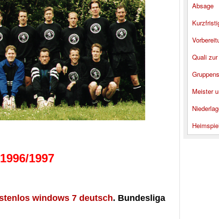
Absage
Kurzfrist
Vorbereit
Quali zur
Gruppens
Meister u
Niederlag
Heimspie
 1996/1997
stenlos windows 7 deutsch
. Bundesliga