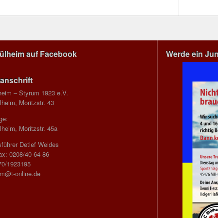
Mülheim auf Facebook
Werde ein Ju
anschrift
heim – Styrum 1923 e.V.
heim, Moritzstr. 43
ge:
heim, Moritzstr. 45a
führer Detlef Weides
ax: 0208/40 64 86
70/1923195
im@t-online.de