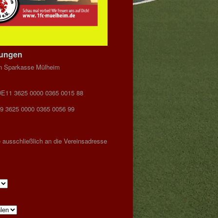
dungen
n Sparkasse Mülheim
DE11 3625 0000 0365 0015 88
9 3625 0000 0365 0056 99
 ausschließlich an die Vereinsadresse