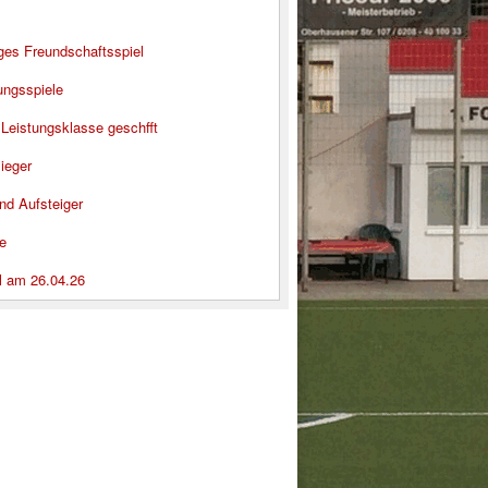
iges Freundschaftsspiel
ungsspiele
 Leistungsklasse geschfft
ieger
nd Aufsteiger
e
l am 26.04.26