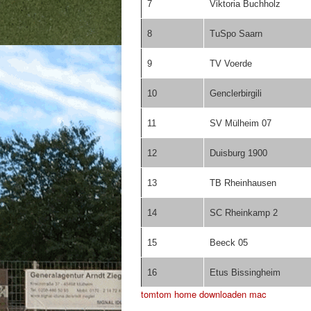
7
Viktoria Buchholz
8
TuSpo Saarn
9
TV Voerde
10
Genclerbirgili
11
SV Mülheim 07
12
Duisburg 1900
13
TB Rheinhausen
14
SC Rheinkamp 2
15
Beeck 05
16
Etus Bissingheim
tomtom home downloaden mac