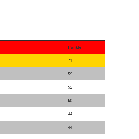
Punkte
71
59
52
50
44
44