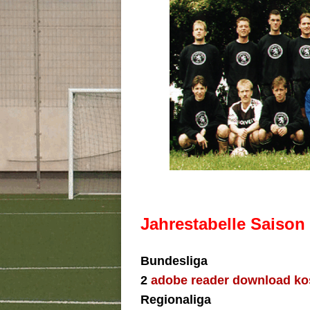
Jahrestabelle Saison
Bundesliga
2
adobe reader download ko
Regionaliga