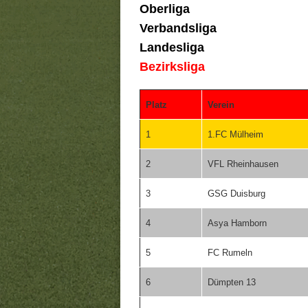
Oberliga
Verbandsliga
Landesliga
Bezirksliga
Platz
Verein
1
1.FC Mülheim
2
VFL Rheinhausen
3
GSG Duisburg
4
Asya Hamborn
5
FC Rumeln
6
Dümpten 13