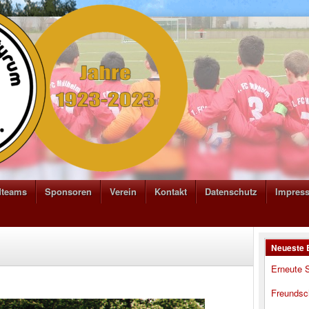
dteams
Sponsoren
Verein
Kontakt
Datenschutz
Impres
Neueste 
Erneute S
Freundsc