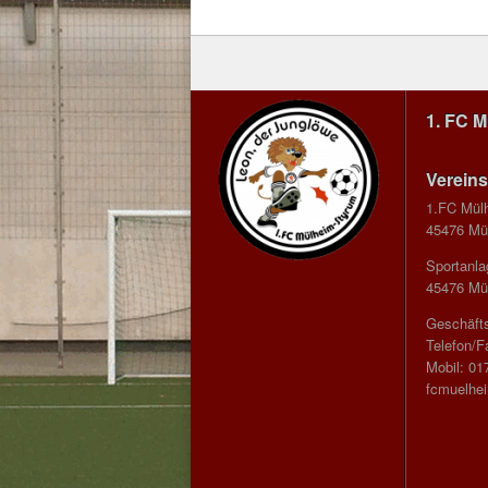
1. FC 
Vereins
1.FC Mül
45476 Mül
Sportanla
45476 Mül
Geschäfts
Telefon/F
Mobil: 01
fcmuelhe