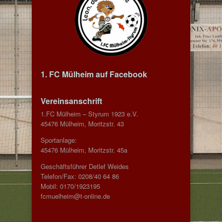
1. FC Mülheim auf Facebook
Vereinsanschrift
1.FC Mülheim – Styrum 1923 e.V.
45476 Mülheim, Moritzstr. 43
Sportanlage:
45476 Mülheim, Moritzstr. 45a
Geschäftsführer Detlef Weides
Telefon/Fax: 0208/40 64 86
Mobil: 0170/1923195
fcmuelheim@t-online.de