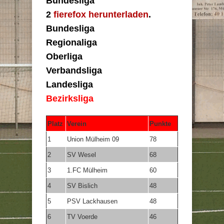
Bundesliga
2
fierefox herunterladen
.
Bundesliga
Regionaliga
Oberliga
Verbandsliga
Landesliga
Bezirksliga
Platz
Verein
Punkte
1
Union Mülheim 09
78
2
SV Wesel
68
3
1.FC Mülheim
60
4
SV Bislich
48
5
PSV Lackhausen
48
6
TV Voerde
46