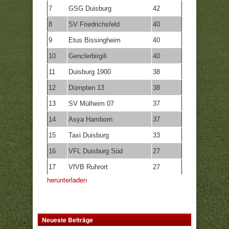
7
GSG Duisburg
42
8
SV Friedrichsfeld
40
9
Etus Bissingheim
40
10
Genclerbirgili
40
11
Duisburg 1900
38
12
Dümpten 13
38
13
SV Mülheim 07
37
14
Asya Hamborn
37
15
Taxi Duisburg
33
16
VFL Duisburg Süd
27
17
VfVB Ruhrort
27
herunterladen
Neueste Beiträge