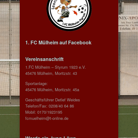
1. FC Mülheim auf Facebook
Vereinsanschrift
1.FC Mülheim – Styrum 1923 e.V.
45476 Mülheim, Moritzstr. 43
Sportanlage:
45476 Mülheim, Moritzstr. 45a
Geschäftsführer Detlef Weides
Telefon/Fax: 0208/40 64 86
Mobil: 0170/1923195
fcmuelheim@t-online.de