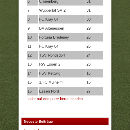
6
Cronenberg
31
7
Wuppertal SV 2
31
8
FC Kray 04
30
9
BV Altenessen
29
10
Fortuna Bredeney
26
11
FC Kray 04
26
12
TSV Rondsdorf
24
13
RW Essen 2
23
14
FSV Kettwig
16
15
1.FC Mülheim
15
16
Essen Nord
27
lieder auf computer herunterladen
Neueste Beiträge