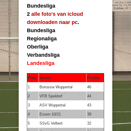
Bundesliga
2
alle foto's van icloud
downloaden naar pc
.
Bundesliga
Regionaliga
Oberliga
Verbandsliga
Landesliga
Platz
Verein
Punkte
1
Borussia Wuppertal
46
2
VFB Speldorf
44
3
ASV Wuppertal
43
4
Essen 10/21
39
5
SSvG Velbert
32