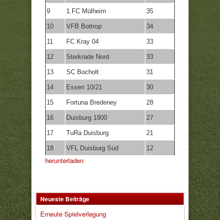
9
1.FC Mülheim
35
10
VFB Bottrop
34
11
FC Kray 04
33
12
Sterkrade Nord
33
13
SC Bocholt
31
14
Essen 10/21
30
15
Fortuna Bredeney
28
16
Duisburg 1900
27
17
TuRa Duisburg
21
18
VFL Duisburg Süd
12
herunterladen
Neueste Beiträge
Erneute Spielverlegung