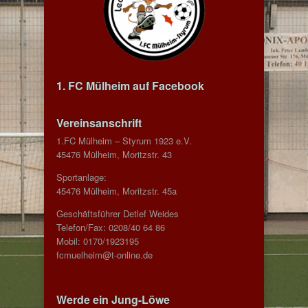
1. FC Mülheim auf Facebook
Vereinsanschrift
1.FC Mülheim – Styrum 1923 e.V.
45476 Mülheim, Moritzstr. 43
Sportanlage:
45476 Mülheim, Moritzstr. 45a
Geschäftsführer Detlef Weides
Telefon/Fax: 0208/40 64 86
Mobil: 0170/1923195
fcmuelheim@t-online.de
Werde ein Jung-Löwe