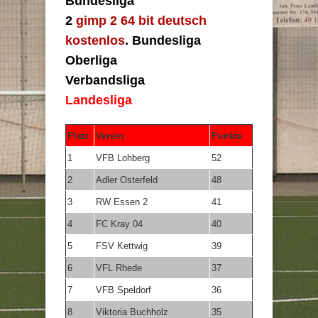
Bundesliga
2
gimp 2 64 bit deutsch
kostenlos
. Bundesliga
Oberliga
Verbandsliga
Landesliga
Platz
Verein
Punkte
1
VFB Lohberg
52
2
Adler Osterfeld
48
3
RW Essen 2
41
4
FC Kray 04
40
5
FSV Kettwig
39
6
VFL Rhede
37
7
VFB Speldorf
36
8
Viktoria Buchholz
35