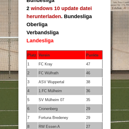
Bundesliga
2
windows 10 update datei
herunterladen
. Bundesliga
Oberliga
Verbandsliga
Landesliga
Platz
Verein
Punkte
1
FC Kray
47
2
FC Wülfrath
46
3
ASV Wuppertal
38
4
1.FC Mülheim
36
5
SV Mülheim 07
35
6
Cronenberg
29
7
Fortuna Bredeney
29
8
RW Essen A
27