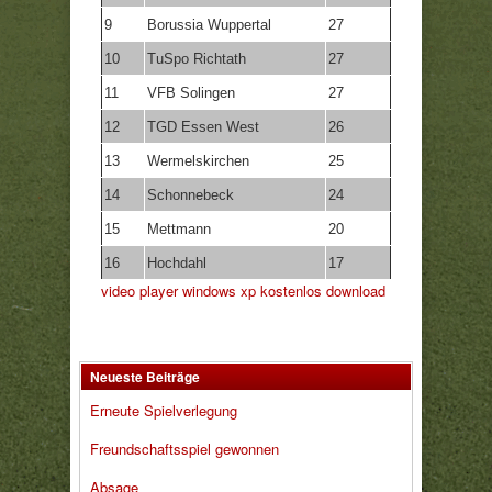
9
Borussia Wuppertal
27
10
TuSpo Richtath
27
11
VFB Solingen
27
12
TGD Essen West
26
13
Wermelskirchen
25
14
Schonnebeck
24
15
Mettmann
20
16
Hochdahl
17
video player windows xp kostenlos download
Neueste Beiträge
Erneute Spielverlegung
Freundschaftsspiel gewonnen
Absage