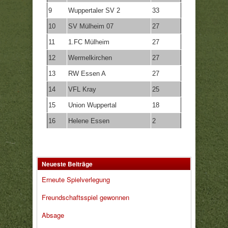
9
Wuppertaler SV 2
33
10
SV Mülheim 07
27
11
1.FC Mülheim
27
12
Wermelkirchen
27
13
RW Essen A
27
14
VFL Kray
25
15
Union Wuppertal
18
16
Helene Essen
2
Neueste Beiträge
Erneute Spielverlegung
Freundschaftsspiel gewonnen
Absage