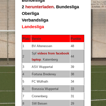
Bundesliga
2
herunterladen
. Bundesliga
Oberliga
Verbandsliga
Landesliga
Platz
Verein
Punkte
1
BV Altenessen
48
Spf
videos from facebook
2
44
laptop
. Katernberg
3
ASV Wuppertal
39
4
Fortuna Bredeney
38
5
FC Wülfrath
34
6
Borussia Wuppertal
33
7
Cronenberg
31
8
SW Beisen
29