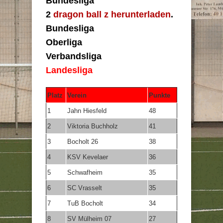
Bundesliga
2
dragon ball z herunterladen
.
Bundesliga
Oberliga
Verbandsliga
Landesliga
Platz
Verein
Punkte
1
Jahn Hiesfeld
48
2
Viktoria Buchholz
41
3
Bocholt 26
38
4
KSV Kevelaer
36
5
Schwafheim
35
6
SC Vrasselt
35
7
TuB Bocholt
34
8
SV Mülheim 07
27