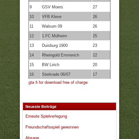
9
GSV Moers
27
10
VFB Kleve
26
11
Walsum 09
26
12
1.FC Mülheim
25
13
Duisburg 1900
23
14
Rheingold Emmerich
22
15
BW Lirich
20
16
Sterkrade 06/07
17
gta 5 for download free of charge
Neueste Beiträge
Erneute Spielverlegung
Freundschaftsspiel gewonnen
Absage