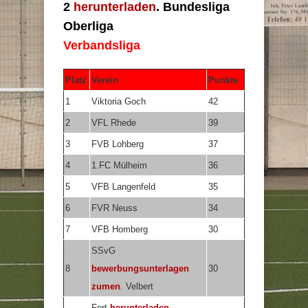
2
herunterladen
. Bundesliga
Oberliga
Verbandsliga
Platz
Verein
Punkte
1
Viktoria Goch
42
2
VFL Rhede
39
3
FVB Lohberg
37
4
1.FC Mülheim
36
5
VFB Langenfeld
35
6
FVR Neuss
34
7
VFB Homberg
30
SSvG
8
bewerbungsunterlagen
30
zumen
. Velbert
Fort
herunterladen
.