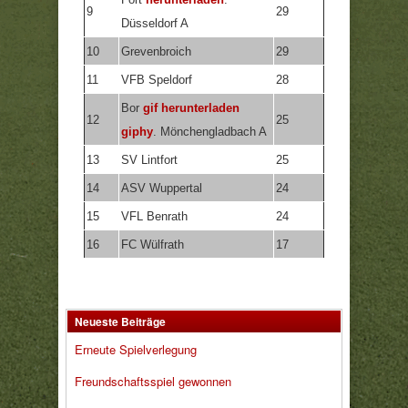
9
29
Düsseldorf A
10
Grevenbroich
29
11
VFB Speldorf
28
Bor
gif herunterladen
12
25
giphy
. Mönchengladbach A
13
SV Lintfort
25
14
ASV Wuppertal
24
15
VFL Benrath
24
16
FC Wülfrath
17
Neueste Beiträge
Erneute Spielverlegung
Freundschaftsspiel gewonnen