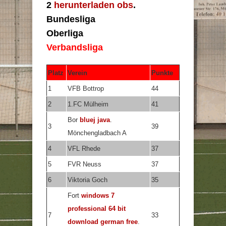
2
herunterladen obs
.
Bundesliga
Oberliga
Verbandsliga
Platz
Verein
Punkte
1
VFB Bottrop
44
2
1.FC Mülheim
41
Bor
bluej java
.
3
39
Mönchengladbach A
4
VFL Rhede
37
5
FVR Neuss
37
6
Viktoria Goch
35
Fort
windows 7
professional 64 bit
7
33
download german free
.