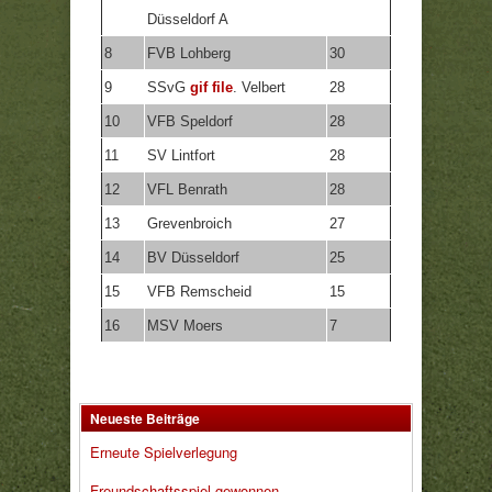
Düsseldorf A
8
FVB Lohberg
30
9
SSvG
gif file
. Velbert
28
10
VFB Speldorf
28
11
SV Lintfort
28
12
VFL Benrath
28
13
Grevenbroich
27
14
BV Düsseldorf
25
15
VFB Remscheid
15
16
MSV Moers
7
Neueste Beiträge
Erneute Spielverlegung
Freundschaftsspiel gewonnen