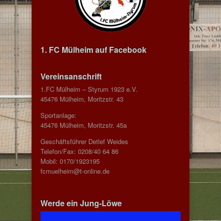
1. FC Mülheim auf Facebook
Vereinsanschrift
1.FC Mülheim – Styrum 1923 e.V.
45476 Mülheim, Moritzstr. 43
Sportanlage:
45476 Mülheim, Moritzstr. 45a
Geschäftsführer Detlef Weides
Telefon/Fax: 0208/40 64 86
Mobil: 0170/1923195
fcmuelheim@t-online.de
Werde ein Jung-Löwe