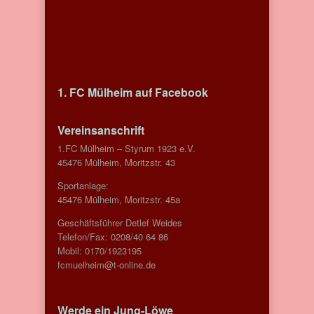
1. FC Mülheim auf Facebook
Vereinsanschrift
1.FC Mülheim – Styrum 1923 e.V.
45476 Mülheim, Moritzstr. 43
Sportanlage:
45476 Mülheim, Moritzstr. 45a
Geschäftsführer Detlef Weides
Telefon/Fax: 0208/40 64 86
Mobil: 0170/1923195
fcmuelheim@t-online.de
Werde ein Jung-Löwe