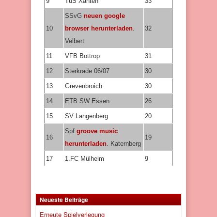
9
TuS Xanten
33
SSvG
neuen google
10
browser herunterladen
.
32
Velbert
11
VFB Bottrop
31
12
Sterkrade 06/07
30
13
Grevenbroich
30
14
ETB SW Essen
26
15
SV Langenberg
20
Spf
groove music
16
19
herunterladen
. Katernberg
17
1.FC Mülheim
9
Neueste Beiträge
Erneute Spielverlegung