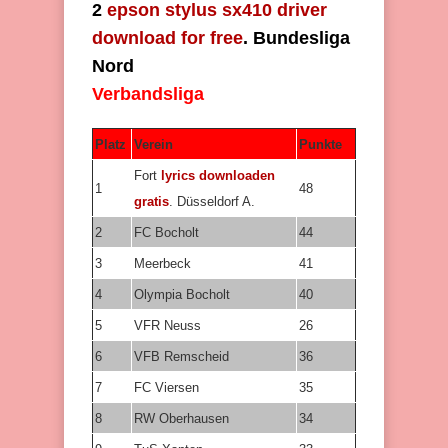
2
epson stylus sx410 driver
download for free
. Bundesliga
Nord
Verbandsliga
Platz
Verein
Punkte
Fort
lyrics downloaden
1
48
gratis
. Düsseldorf A.
2
FC Bocholt
44
3
Meerbeck
41
4
Olympia Bocholt
40
5
VFR Neuss
26
6
VFB Remscheid
36
7
FC Viersen
35
8
RW Oberhausen
34