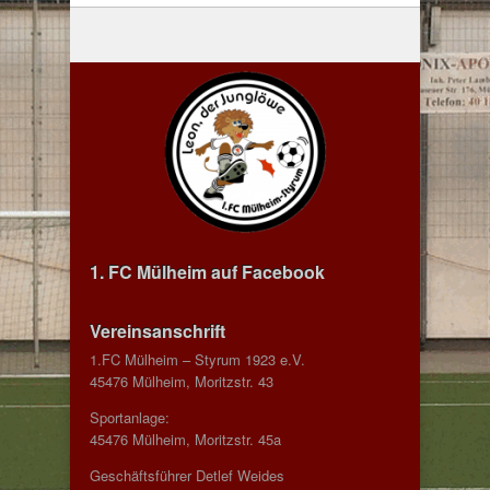
1. FC Mülheim auf Facebook
Vereinsanschrift
1.FC Mülheim – Styrum 1923 e.V.
45476 Mülheim, Moritzstr. 43
Sportanlage:
45476 Mülheim, Moritzstr. 45a
Geschäftsführer Detlef Weides