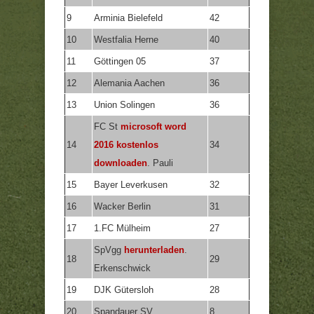
9
Arminia Bielefeld
42
10
Westfalia Herne
40
11
Göttingen 05
37
12
Alemania Aachen
36
13
Union Solingen
36
FC St
microsoft word
14
2016 kostenlos
34
downloaden
. Pauli
15
Bayer Leverkusen
32
16
Wacker Berlin
31
17
1.FC Mülheim
27
SpVgg
herunterladen
.
18
29
Erkenschwick
19
DJK Gütersloh
28
20
Spandauer SV
8