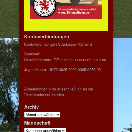
Kontoverbindungen
Kontoverbindungen Sparkasse Mülheim
Senioren:
Geschäftskonto: DE11 3625 0000 0365 0015 88
Jugendkonto: DE79 3625 0000 0365 0056 99
Abmeldungen bitte ausschließlich an die
Vereinsadresse senden.
Archiv
Archiv
Mannschaft
Mannschaft