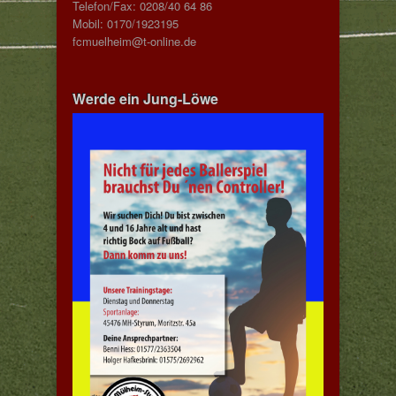
Telefon/Fax: 0208/40 64 86
Mobil: 0170/1923195
fcmuelheim@t-online.de
Werde ein Jung-Löwe