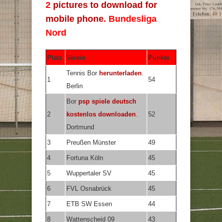
2
pictures to download for
mobile phone
. Bundesliga
Nord
Platz
Verein
Punkte
Tennis Bor
herunterladen
.
1
54
Berlin
Bor
psp spiele deutsch
2
kostenlos downloaden
.
52
Dortmund
3
Preußen Münster
49
4
Fortuna Köln
45
5
Wuppertaler SV
45
6
FVL Osnabrück
45
7
ETB SW Essen
44
8
Wattenscheid 09
43