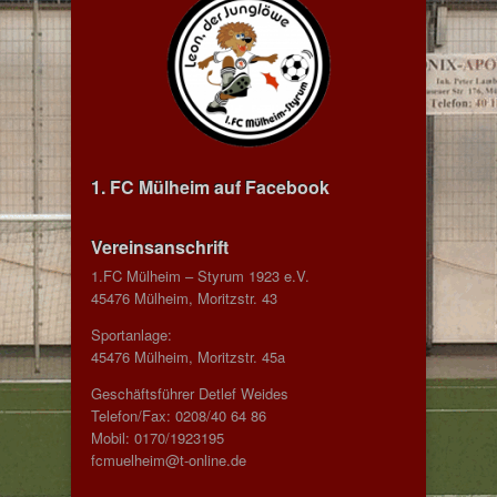
1. FC Mülheim auf Facebook
Vereinsanschrift
1.FC Mülheim – Styrum 1923 e.V.
45476 Mülheim, Moritzstr. 43
Sportanlage:
45476 Mülheim, Moritzstr. 45a
Geschäftsführer Detlef Weides
Telefon/Fax: 0208/40 64 86
Mobil: 0170/1923195
fcmuelheim@t-online.de