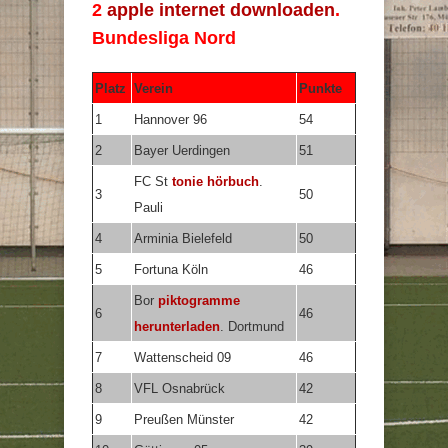
2
apple internet downloaden
.
Bundesliga Nord
Platz
Verein
Punkte
1
Hannover 96
54
2
Bayer Uerdingen
51
FC St
tonie hörbuch
.
3
50
Pauli
4
Arminia Bielefeld
50
5
Fortuna Köln
46
Bor
piktogramme
6
46
herunterladen
. Dortmund
7
Wattenscheid 09
46
8
VFL Osnabrück
42
9
Preußen Münster
42