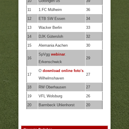
10
Göttingen 05
39
11
1.FC Mülheim
36
12
ETB SW Essen
34
13
Wacker Berlin
33
14
DJK Gütersloh
32
15
Alemania Aachen
30
SpVgg
webinar
.
16
29
Erkenschwick
O
download online foto's
.
17
27
Wilhelmshaven
18
RW Oberhausen
27
19
VFL Wolsburg
26
20
Barmbeck Uhlenhorst
20