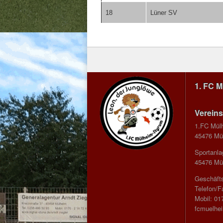
18
Lüner SV
1. FC 
Vereins
1.FC Mül
45476 Mül
Sportanla
45476 Mül
Geschäfts
Telefon/F
Mobil: 01
fcmuelhe