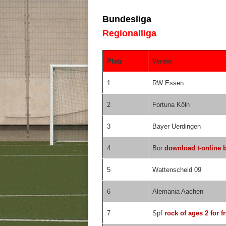
Bundesliga
Regionalliga
Platz
Verein
1
RW Essen
2
Fortuna Köln
3
Bayer Uerdingen
4
Bor
download t-online 
5
Wattenscheid 09
6
Alemania Aachen
7
Spf
rock of ages 2 for f