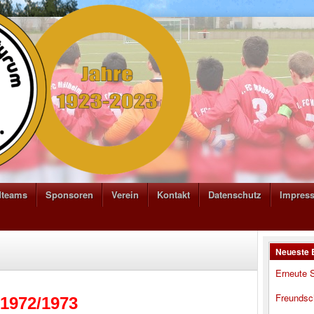
dteams
Sponsoren
Verein
Kontakt
Datenschutz
Impres
Neueste 
Erneute S
Freundsc
 1972/1973