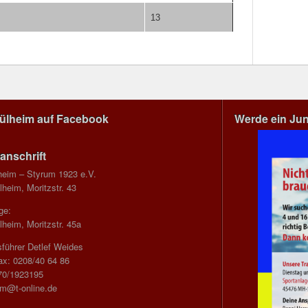
13
Mülheim auf Facebook
Werde ein Ju
anschrift
heim – Styrum 1923 e.V.
heim, Moritzstr. 43
ge:
heim, Moritzstr. 45a
führer Detlef Weides
ax: 0208/40 64 86
70/1923195
im@t-online.de