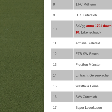
8
1.FC Mülheim
9
DJK Gütersloh
SpVgg
anno 1701 downl
10
10
. Erkenschwick
11
Arminia Bielefeld
12
ETB SW Essen
13
Preußen Münster
14
Eintracht Gelsenkirchen
15
Westfalia Herne
16
SVA Gütersloh
17
Bayer Leverkusen