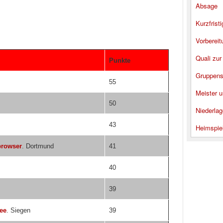
Absage
Kurzfrist
Vorbereit
Quali zur
Punkte
Gruppens
55
Meister u
50
Niederlag
43
Heimspie
browser
. Dortmund
41
40
39
ree
. Siegen
39