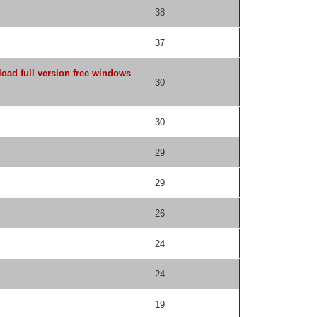
38
37
oad full version free windows
30
30
29
29
26
24
24
19