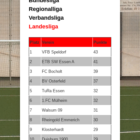
Bundesliga
Regionalliga
Verbandsliga
Landesliga
Platz
Verein
Punkte
1
VFB Speldorf
43
2
ETB SW Essen A
41
3
FC Bocholt
39
4
BV Osterfeld
37
5
TuRa Essen
32
6
1.FC Mülheim
32
7
Walsum 09
31
8
Rheingold Emmerich
30
9
Klosterhardt
29
10
Duisburg 1900
29