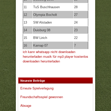
11
TuS Buschhausen
28
12
Olympia Bocholt
27
13
SW Alstaden
24
14
Duisburg 08
23
15
BW Lirich
22
16
Karnap 07
7
ich kann whatsapp nicht downloaden
herunterladen
musik für mp3 player kostenlos
downloaden
herunterladen
Neueste Beiträge
Erneute Spielverlegung
Freundschaftsspiel gewonnen
Absage