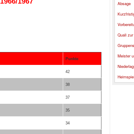
 1966/1967
Absage
Kurzfrist
Vorbereit
Quali zur
Gruppens
Meister u
Punkte
Niederlag
42
Heimspie
38
37
35
34