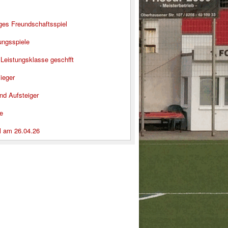
iges Freundschaftsspiel
ungsspiele
 Leistungsklasse geschfft
ieger
nd Aufsteiger
e
l am 26.04.26