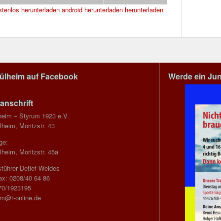
stenlos herunterladen android
herunterladen
herunterladen
Mülheim auf Facebook
Werde ein Ju
anschrift
heim – Styrum 1923 e.V.
heim, Moritzstr. 43
ge:
heim, Moritzstr. 45a
führer Detlef Weides
ax: 0208/40 64 86
70/1923195
im@t-online.de