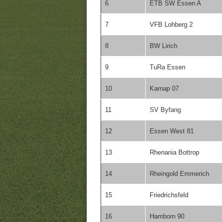
6
ETB SW Essen A
7
VFB Lohberg 2
8
BW Lirich
9
TuRa Essen
10
Karnap 07
11
SV Byfang
12
Essen West 81
13
Rhenania Bottrop
14
Rheingold Emmerich
15
Friedrichsfeld
16
Hamborn 90