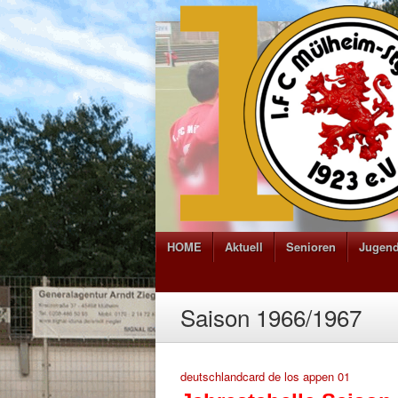
HOME
Aktuell
Senioren
Jugen
Saison 1966/1967
deutschlandcard de los appen 01