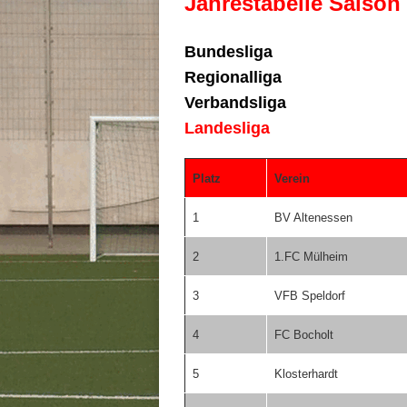
Jahrestabelle Saison
Bundesliga
Regionalliga
Verbandsliga
Landesliga
Platz
Verein
1
BV Altenessen
2
1.FC Mülheim
3
VFB Speldorf
4
FC Bocholt
5
Klosterhardt