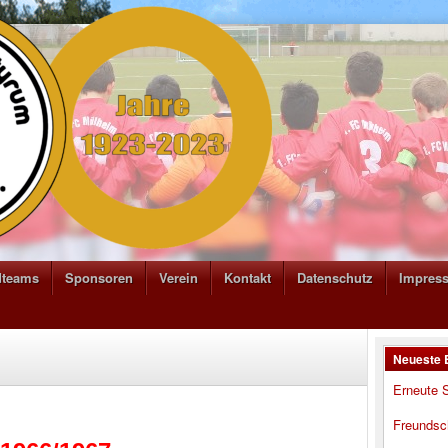
dteams
Sponsoren
Verein
Kontakt
Datenschutz
Impres
Neueste 
Erneute S
Freundsc