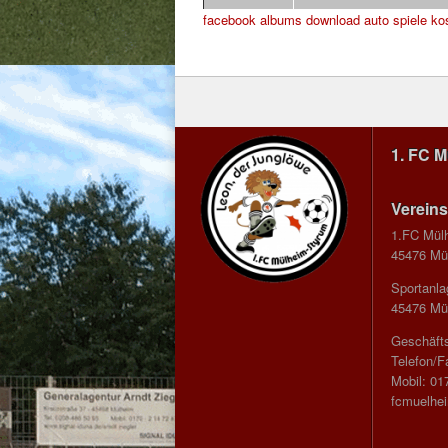
facebook albums download
auto spiele ko
1. FC 
Vereins
1.FC Mül
45476 Mül
Sportanla
45476 Mül
Geschäfts
Telefon/F
Mobil: 01
fcmuelhe