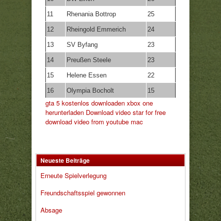
11
Rhenania Bottrop
25
12
Rheingold Emmerich
24
13
SV Byfang
23
14
Preußen Steele
23
15
Helene Essen
22
16
Olympia Bocholt
15
gta 5 kostenlos downloaden xbox one
herunterladen
Download video star for free
download video from youtube mac
Neueste Beiträge
Erneute Spielverlegung
Freundschaftsspiel gewonnen
Absage