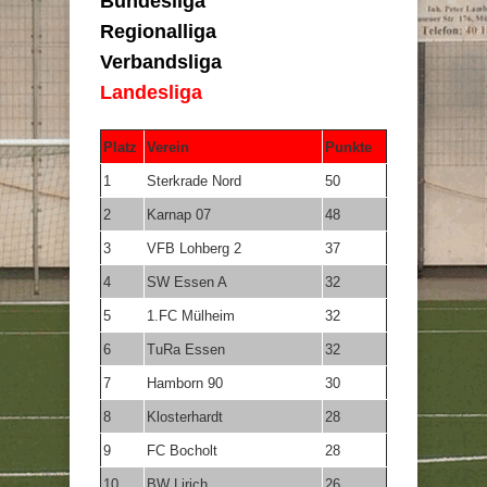
Bundesliga
Regionalliga
Verbandsliga
Landesliga
Platz
Verein
Punkte
1
Sterkrade Nord
50
2
Karnap 07
48
3
VFB Lohberg 2
37
4
SW Essen A
32
5
1.FC Mülheim
32
6
TuRa Essen
32
7
Hamborn 90
30
8
Klosterhardt
28
9
FC Bocholt
28
10
BW Lirich
26