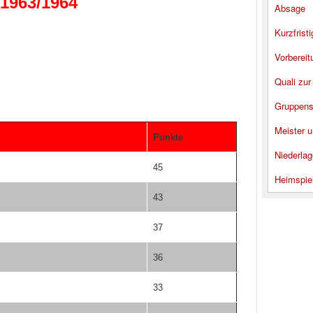
 1963/1964
Absage
Kurzfrist
Vorbereit
Quali zur
Gruppens
Meister u
Punkte
Niederlag
45
Heimspie
43
37
36
33