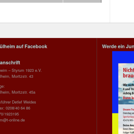
Mülheim auf Facebook
Werde ein Ju
anschrift
heim – Styrum 1923 e.V.
heim, Moritzstr. 43
ge:
heim, Moritzstr. 45a
führer Detlef Weides
ax: 0208/40 64 86
70/1923195
im@t-online.de