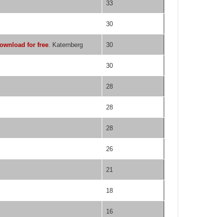
33
30
ownload for free
. Katernberg
30
30
28
28
28
26
21
18
16