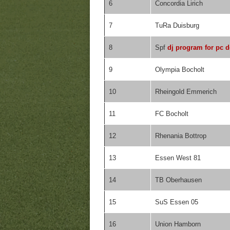
6
Concordia Lirich
7
TuRa Duisburg
8
Spf
dj program for pc d
9
Olympia Bocholt
10
Rheingold Emmerich
11
FC Bocholt
12
Rhenania Bottrop
13
Essen West 81
14
TB Oberhausen
15
SuS Essen 05
16
Union Hamborn