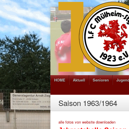
HOME
Aktuell
Senioren
Jugen
Saison 1963/1964
alle fotos von website downloaden