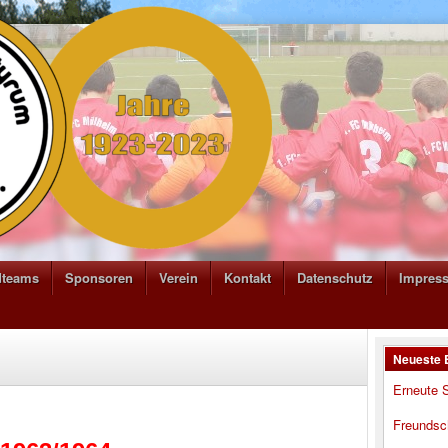
dteams
Sponsoren
Verein
Kontakt
Datenschutz
Impres
Neueste 
Erneute S
Freundsc