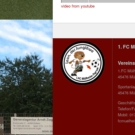
video from youtube
1. FC 
Vereins
1.FC Mül
45476 Mül
Sportanla
45476 Mül
Geschäfts
Telefon/F
Mobil: 01
fcmuelhe