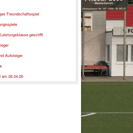
iges Freundschaftsspiel
ungsspiele
 Leistungsklasse geschfft
ieger
nd Aufsteiger
e
l am 26.04.26