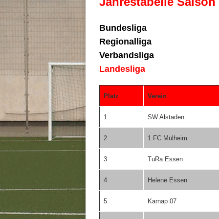
Jahrestabelle Saison
Bundesliga
Regionalliga
Verbandsliga
Landesliga
Platz
Verein
1
SW Alstaden
2
1.FC Mülheim
3
TuRa Essen
4
Helene Essen
5
Karnap 07