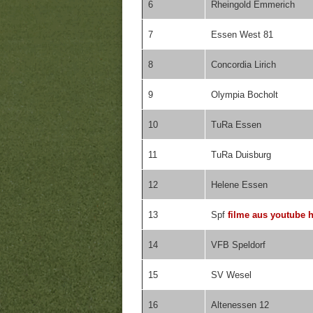
6
Rheingold Emmerich
7
Essen West 81
8
Concordia Lirich
9
Olympia Bocholt
10
TuRa Essen
11
TuRa Duisburg
12
Helene Essen
13
Spf
filme aus youtube 
14
VFB Speldorf
15
SV Wesel
16
Altenessen 12