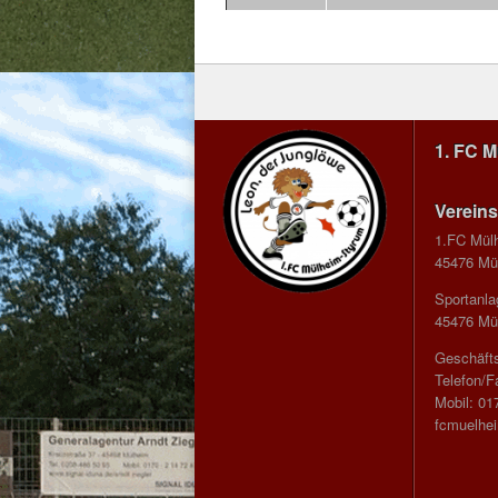
1. FC 
Vereins
1.FC Mül
45476 Mül
Sportanla
45476 Mül
Geschäfts
Telefon/F
Mobil: 01
fcmuelhe