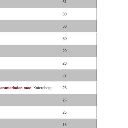
31
30
30
30
29
28
27
herunterladen mac
. Katernberg
26
25
25
16