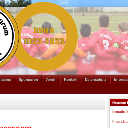
dteams
Sponsoren
Verein
Kontakt
Datenschutz
Impres
Neueste 
Erneute S
Freundsc