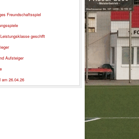
iges Freundschaftsspiel
ungsspiele
 Leistungsklasse geschfft
ieger
nd Aufsteiger
e
l am 26.04.26