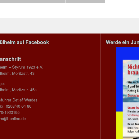
Mülheim auf Facebook
Werde ein Ju
anschrift
heim – Styrum 1923 e.V.
heim, Moritzstr. 43
ge:
heim, Moritzstr. 45a
führer Detlef Weides
ax: 0208/40 64 86
70/1923195
im@t-online.de