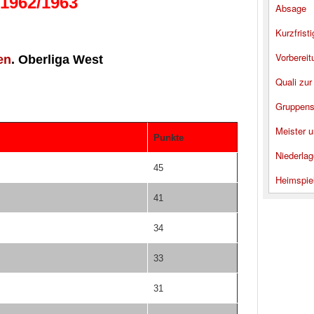
 1962/1963
Absage
Kurzfrist
Vorbereit
en
. Oberliga West
Quali zur
Gruppens
Meister u
Punkte
Niederlag
45
Heimspie
41
34
33
31