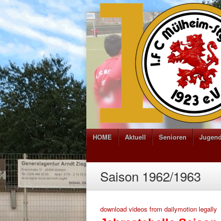
HOME
Aktuell
Senioren
Jugen
Saison 1962/1963
download videos from dailymotion legally