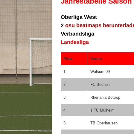
Jahrestabelle Saison
Oberliga West
2
osu beatmaps herunterlad
Verbandsliga
Landesliga
Platz
Verein
1
Walsum 09
2
FC Bocholt
3
Rhenania Bottrop
4
1.FC Mülheim
5
TB Oberhausen