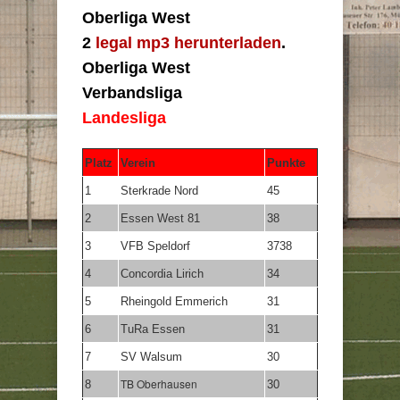
Oberliga West
2
legal mp3 herunterladen
.
Oberliga West
Verbandsliga
Landesliga
Platz
Verein
Punkte
1
Sterkrade Nord
45
2
Essen West 81
38
3
VFB Speldorf
3738
4
Concordia Lirich
34
5
Rheingold Emmerich
31
6
TuRa Essen
31
7
SV Walsum
30
TB Oberhausen
8
30