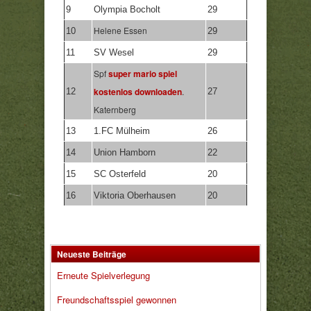
9
Olympia Bocholt
29
Helene Essen
10
29
11
SV Wesel
29
Spf
super mario spiel
kostenlos downloaden
.
12
27
Katernberg
13
1.FC Mülheim
26
14
Union Hamborn
22
15
SC Osterfeld
20
16
Viktoria Oberhausen
20
Neueste Beiträge
Erneute Spielverlegung
Freundschaftsspiel gewonnen