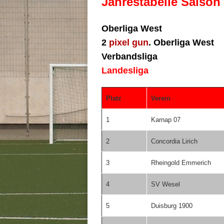
Jahrestabelle Saison
Oberliga West
2
pixel gun
. Oberliga West
Verbandsliga
Landesliga
Platz
Verein
1
Karnap 07
2
Concordia Lirich
3
Rheingold Emmerich
4
SV Wesel
5
Duisburg 1900