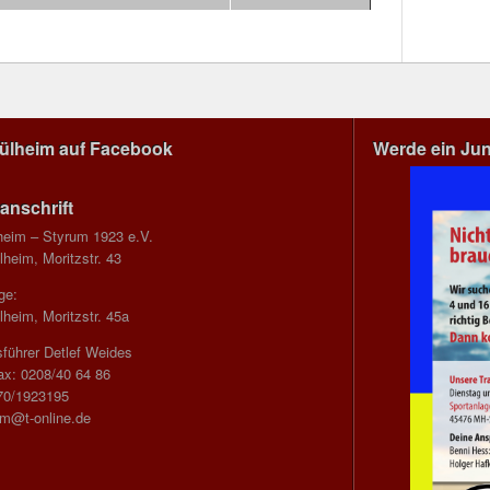
Mülheim auf Facebook
Werde ein Ju
anschrift
heim – Styrum 1923 e.V.
heim, Moritzstr. 43
ge:
heim, Moritzstr. 45a
führer Detlef Weides
ax: 0208/40 64 86
70/1923195
im@t-online.de