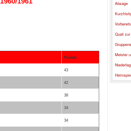
 1960/1961
Absage
Kurzfrist
Vorbereit
Quali zur
Gruppens
Meister u
Punkte
Niederlag
43
Heimspie
42
38
34
34