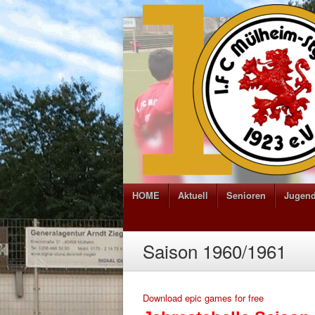
HOME
Aktuell
Senioren
Jugen
Saison 1960/1961
Download epic games for free