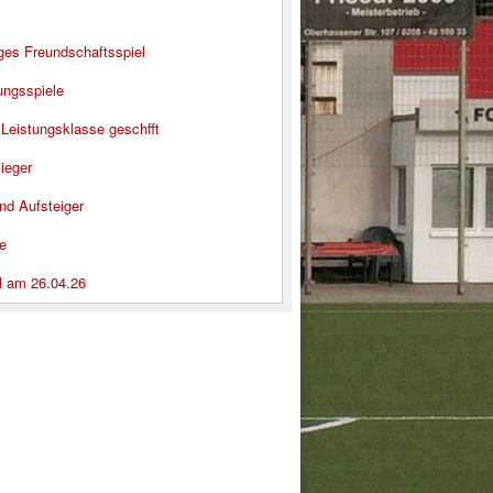
iges Freundschaftsspiel
ungsspiele
 Leistungsklasse geschfft
ieger
nd Aufsteiger
e
l am 26.04.26