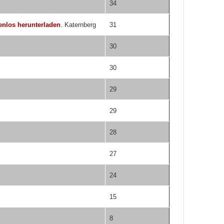
34
enlos herunterladen
. Katernberg
31
30
30
29
29
28
27
24
15
8