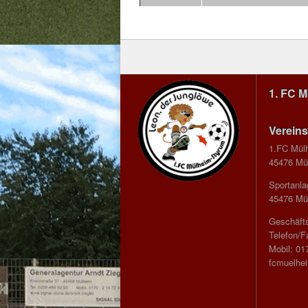
1. FC 
Vereins
1.FC Mül
45476 Mül
Sportanla
45476 Mül
Geschäfts
Telefon/F
Mobil: 01
fcmuelhe