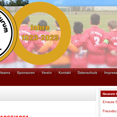
dteams
Sponsoren
Verein
Kontakt
Datenschutz
Impres
Neueste 
Erneute S
Freundsc