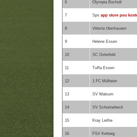
6
Olympia Bocholt
7
Spv
app store pou kost
Viktoria Oberhausen
8
9
Helene Essen
10
SC Osterfeld
11
TuRa Essen
12
1.FC Mülheim
13
SV Walsum
14
SV Schonnebeck
15
Kray Leithe
16
FSV Kettwig