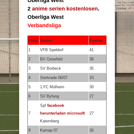
Oberliga West
2
anime serien kostenlosen
.
Oberliga West
Verbandsliga
Platz
Verein
Punkte
1
VFB Speldorf
41
2
BV Osterfeld
38
3
SV Borbeck
35
4
Sterkrade 06/07
33
5
1.FC Mülheim
30
6
SV Byfang
27
Spf
facebook
7
herunterladen microsoft
.
27
Katernberg
8
Karnap 07
26