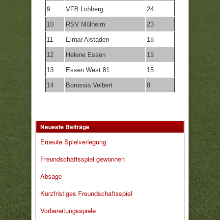
9
VFB Lohberg
24
10
RSV Mülheim
23
11
Elmar Alstaden
18
12
Helene Essen
15
13
Essen West 81
15
14
Borussia Velbert
8
Neueste Beiträge
Erneute Spielverlegung
Freundschaftsspiel gewonnen
Absage
Kurzfristiges Freundschaftsspiel
Vorbereitungsspiele