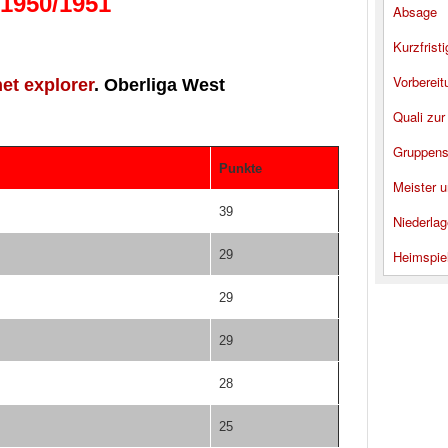
 1950/1951
Absage
Kurzfrist
Vorbereit
et explorer
. Oberliga West
Quali zur
Gruppens
Punkte
Meister u
39
Niederlag
29
Heimspie
29
29
28
25