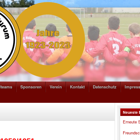
dteams
Sponsoren
Verein
Kontakt
Datenschutz
Impres
Neueste 
Erneute S
Freundsc