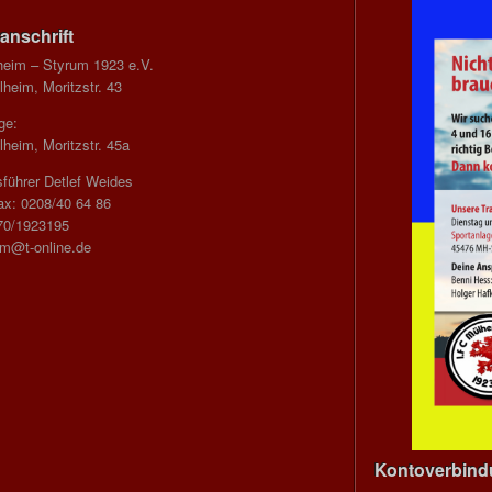
anschrift
heim – Styrum 1923 e.V.
heim, Moritzstr. 43
ge:
heim, Moritzstr. 45a
führer Detlef Weides
ax: 0208/40 64 86
70/1923195
im@t-online.de
Kontoverbin