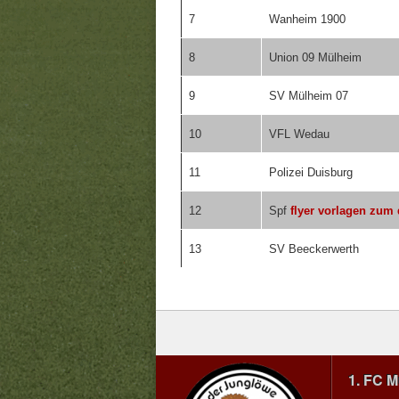
7
Wanheim 1900
8
Union 09 Mülheim
9
SV Mülheim 07
10
VFL Wedau
11
Polizei Duisburg
12
Spf
flyer vorlagen zum
13
SV Beeckerwerth
1. FC 