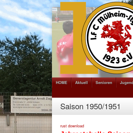
HOME
Aktuell
Senioren
Jugen
Saison 1950/1951
rust download