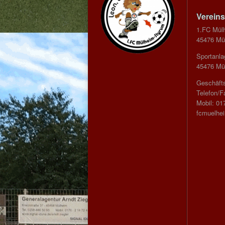
Vereins
1.FC Mül
45476 Mül
Sportanla
45476 Mül
Geschäfts
Telefon/F
Mobil: 01
fcmuelhe