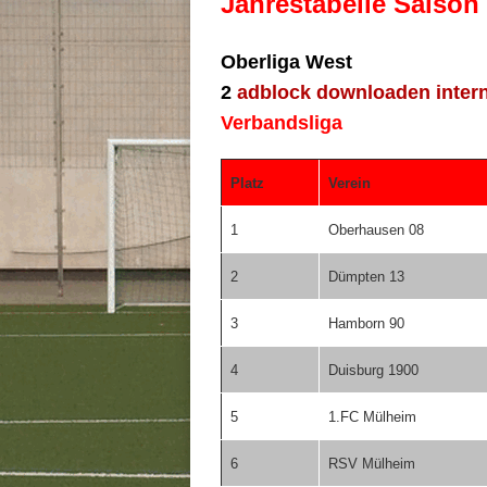
Jahrestabelle Saison
Oberliga West
2
adblock downloaden intern
Verbandsliga
Platz
Verein
1
Oberhausen 08
2
Dümpten 13
3
Hamborn 90
4
Duisburg 1900
5
1.FC Mülheim
6
RSV Mülheim