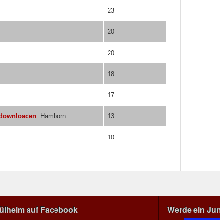
23
20
20
18
17
 downloaden
. Hamborn
13
10
Mülheim auf Facebook
Werde ein Ju