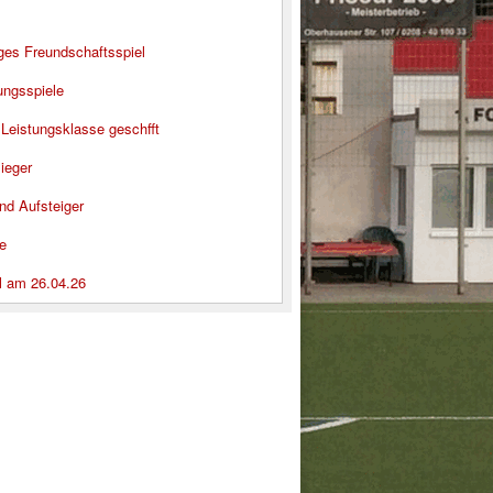
iges Freundschaftsspiel
ungsspiele
 Leistungsklasse geschfft
ieger
nd Aufsteiger
e
l am 26.04.26